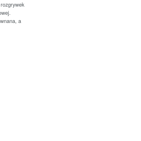
 rozgrywek
owej.
ównana, a