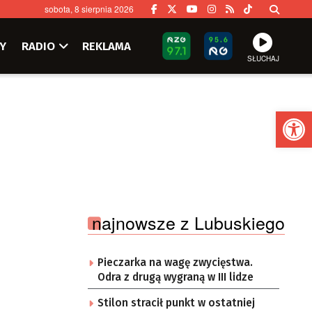
sobota, 8 sierpnia 2026
Y
RADIO
REKLAMA
SŁUCHAJ
Ot
najnowsze z Lubuskiego
Pieczarka na wagę zwycięstwa.
Odra z drugą wygraną w III lidze
Stilon stracił punkt w ostatniej