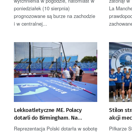
wytchnienia w pogodzie, natomiast w
zatonął w
poniedziałek (10 sierpnia)
La Manche
prognozowane są burze na zachodzie
prawdopod
i w centralnej...
zachowane
Lekkoatletyczne ME. Polacy
Stilon st
dotarli do Birmingham. Na
akcji me
stadionie ostatnie przygotowania
Reprezentacja Polski dotarła w sobotę
Piłkarze S