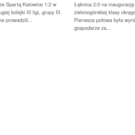
 ze Spartą Katowice 1:2 w
Łęknica 2:0 na inaugurację
iej kolejki III ligi, grupy III.
zielonogórskiej klasy okręg
e prowadzili...
Pierwsza połowa była wyr
gospodarze za...