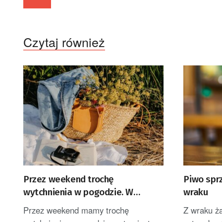
Czytaj również
Przez weekend trochę
Piwo spr
wytchnienia w pogodzie. W
wraku
poniedziałek burze i upał
Przez weekend mamy trochę
Z wraku ż