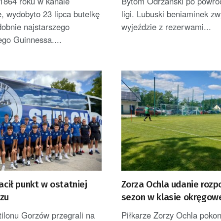
 1864 roku w kanale
Bytom Odrzański po powroci
, wydobyto 23 lipca butelkę
ligi. Lubuski beniaminek zw
obnie najstarszego
wyjeździe z rezerwami...
go Guinnessa....
racił punkt w ostatniej
Zorza Ochla udanie rozp
czu
sezon w klasie okręgow
tilonu Gorzów przegrali na
Piłkarze Zorzy Ochla poko