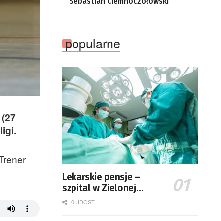
Sebastian Ciemnoczołowski
popularne
 (27
igi.
Trener
Lekarskie pensje –
szpital w Zielonej
Górze podaje dane
0 UDOST.