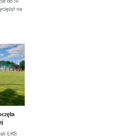
e do III
Badań Kosmicznych i
yciężył na
Satelitarnych PAN.
oczęła
ej
nali ŁKS