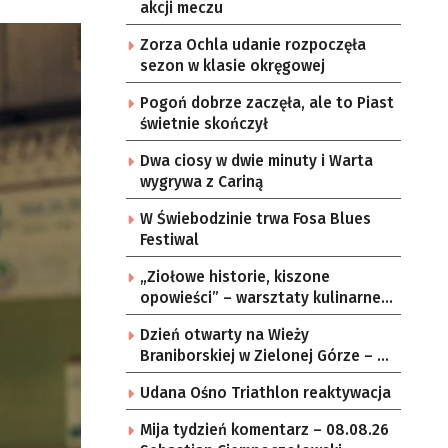
akcji meczu
Zorza Ochla udanie rozpoczęła
sezon w klasie okręgowej
Pogoń dobrze zaczęła, ale to Piast
świetnie skończył
Dwa ciosy w dwie minuty i Warta
wygrywa z Cariną
W Świebodzinie trwa Fosa Blues
Festiwal
„Ziołowe historie, kiszone
opowieści” – warsztaty kulinarne w
zielonogórskich sołectwach
Dzień otwarty na Wieży
Braniborskiej w Zielonej Górze – po
raz ostatni w tym roku
Udana Ośno Triathlon reaktywacja
Mija tydzień komentarz – 08.08.26