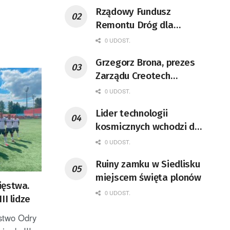
Rządowy Fundusz
Remontu Dróg dla
województwa lubuskiego
0 UDOST.
Grzegorz Brona, prezes
Zarządu Creotech
Instruments S.A. Fizyk,
0 UDOST.
naukowiec, były
Lider technologii
pracownik CERN w
kosmicznych wchodzi do
Genewie, przedsiębiorca i
Lubuskiego
nauczyciel akademicki,
0 UDOST.
doktor habilitowany nauk
Ruiny zamku w Siedlisku
fizycznych, koordynator
miejscem święta plonów
Rady Sektorowej ds.
ięstwa.
0 UDOST.
Kompetencji Przemysłu
II lidze
Lotniczo-Kosmicznego
ęstwo Odry
oraz członek Komitetu