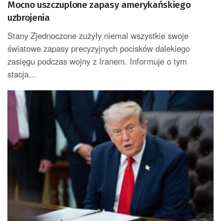
Mocno uszczuplone zapasy amerykańskiego
uzbrojenia
Stany Zjednoczone zużyły niemal wszystkie swoje
światowe zapasy precyzyjnych pocisków dalekiego
zasięgu podczas wojny z Iranem. Informuje o tym
stacja...