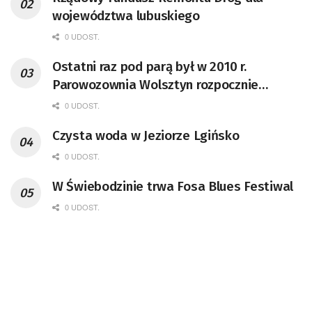
województwa lubuskiego
0 UDOST.
Ostatni raz pod parą był w 2010 r.
Parowozownia Wolsztyn rozpocznie
remont unikatowego Tr5-65
0 UDOST.
Czysta woda w Jeziorze Lgińsko
0 UDOST.
W Świebodzinie trwa Fosa Blues Festiwal
0 UDOST.