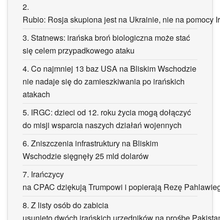
2.
Rubio: Rosja skupiona jest na Ukrainie, nie na pomocy I
3.
Statnews: irańska broń biologiczna może stać
się celem przypadkowego ataku
4.
Co najmniej 13 baz USA na Bliskim Wschodzie
nie nadaje się do zamieszkiwania po irańskich
atakach
5.
IRGC: dzieci od 12. roku życia mogą dołączyć
do misji wsparcia naszych działań wojennych
6.
Zniszczenia infrastruktury na Bliskim
Wschodzie sięgnęły 25 mld dolarów
7.
Irańczycy
na CPAC dziękują Trumpowi i popierają Rezę Pahlawie
8.
Z listy osób do zabicia
usunięto dwóch irańskich urzędników na prośbę Pakista