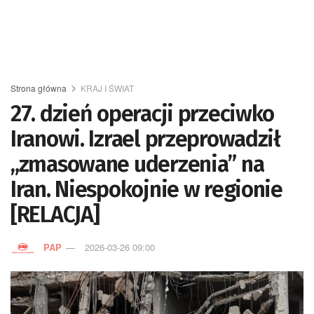
Strona główna
KRAJ I ŚWIAT
27. dzień operacji przeciwko
Iranowi. Izrael przeprowadził
„zmasowane uderzenia” na
Iran. Niespokojnie w regionie
[RELACJA]
PAP
2026-03-26 09:00