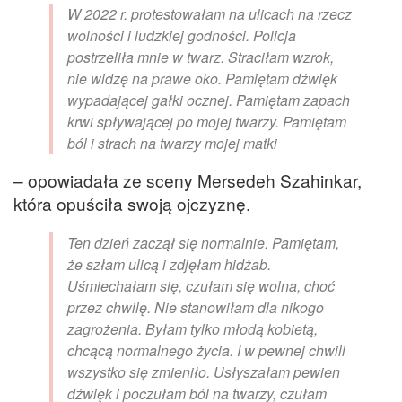
W 2022 r. protestowałam na ulicach na rzecz
wolności i ludzkiej godności. Policja
postrzeliła mnie w twarz. Straciłam wzrok,
nie widzę na prawe oko. Pamiętam dźwięk
wypadającej gałki ocznej. Pamiętam zapach
krwi spływającej po mojej twarzy. Pamiętam
ból i strach na twarzy mojej matki
– opowiadała ze sceny Mersedeh Szahinkar,
która opuściła swoją ojczyznę.
Ten dzień zaczął się normalnie. Pamiętam,
że szłam ulicą i zdjęłam hidżab.
Uśmiechałam się, czułam się wolna, choć
przez chwilę. Nie stanowiłam dla nikogo
zagrożenia. Byłam tylko młodą kobietą,
chcącą normalnego życia. I w pewnej chwili
wszystko się zmieniło. Usłyszałam pewien
dźwięk i poczułam ból na twarzy, czułam