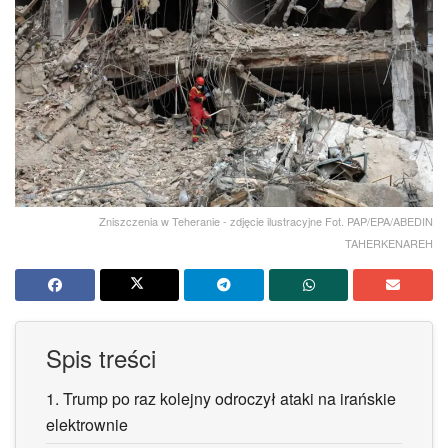
Zniszczenia w Teheranie - zdjęcie ilustracyjne Fot. PAP/EPA/ABEDIN
TAHERKENAREH
Spis treści
1.
Trump po raz kolejny odroczył ataki na irańskie
elektrownie