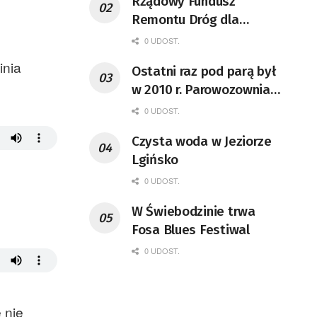
Rządowy Fundusz
Remontu Dróg dla
województwa lubuskiego
0 UDOST.
inia
Ostatni raz pod parą był
w 2010 r. Parowozownia
Wolsztyn rozpocznie
0 UDOST.
remont unikatowego Tr5-
Czysta woda w Jeziorze
65
Lgińsko
0 UDOST.
W Świebodzinie trwa
Fosa Blues Festiwal
0 UDOST.
 nie