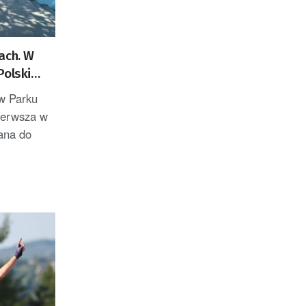
ach. W
Polski
w Parku
ierwsza w
ana do