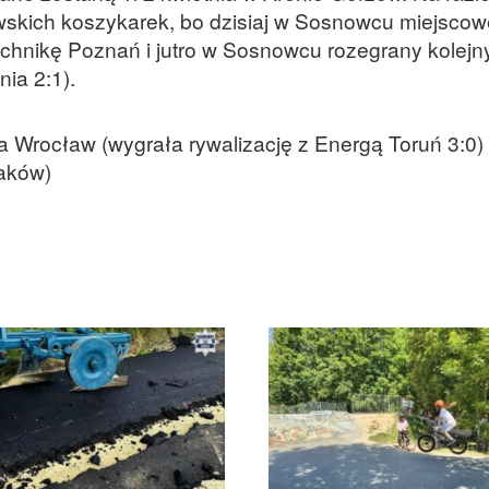
skich koszykarek, bo dzisiaj w Sosnowcu miejscow
chnikę Poznań i jutro w Sosnowcu rozegrany kolej
ia 2:1).
za Wrocław (wygrała rywalizację z Energą Toruń 3:0)
aków)