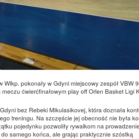
 Wlkp. pokonały w Gdyni miejscowy zespół VBW 9
m meczu ćwierćfinałowym play off Orlen Basket Ligi K
dyni bez Rebeki Mikulasikovej, która doznała kontu
o treningu. Na szczęście jej obecność nie była ko
czątku pojedynku pozwoliły rywalkom na prowadzeni
 do samego końca, ale grając praktycznie szóstką