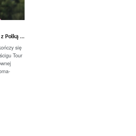
z Polką w
kończy się
ścigu Tour
ównej
doma-