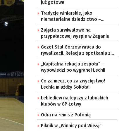
już gotowa
Tradycje winiarskie, jako
niematerialne dziedzictwo –
konsultacje i projekt
Zajęcia surwiwalowe na
przypałacowej wyspie w Żaganiu
Gezet Stal Gorzów wraca do
rywalizacji. Relacja z spotkania z
częstochowskimi lwami u nas!
„Kapitalna rekacja zespołu” –
wypowiedzi po wygranej Lechii
Co za mecz, co za zwycięstwo!
Lechia miażdży Sokoła!
Lebiediew najlepszy z lubuskich
klubów w GP Łotwy
Odra na remis z Polonią
Piknik w „Winnicy pod Wieżą”