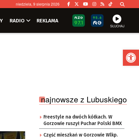
niedziela, 9 sierpnia 2026
Y
RADIO
REKLAMA
SŁUCHAJ
Ot
najnowsze z Lubuskiego
Freestyle na dwóch kółkach. W
Gorzowie ruszył Puchar Polski BMX
Część mieszkań w Gorzowie Wlkp.