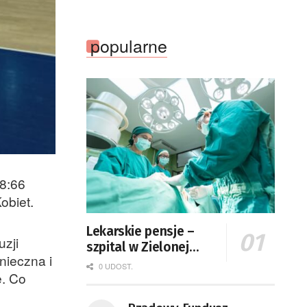
popularne
8:66
obiet.
Lekarskie pensje –
zji
szpital w Zielonej
nieczna i
Górze podaje dane
0 UDOST.
e. Co