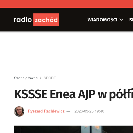
WIADOMOŚCI
S
Strona główna
SPORT
KSSSE Enea AJP w półf
Ryszard Rachlewicz
2026-03-25 19:40