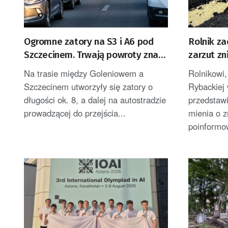
Ogromne zatory na S3 i A6 pod
Rolnik za
Szczecinem. Trwają powroty znad
zarzut zn
morza
znacznej 
Na trasie między Goleniowem a
Rolnikowi, 
Szczecinem utworzyły się zatory o
Rybackiej 
długości ok. 8, a dalej na autostradzie
przedstawi
prowadzącej do przejścia...
mienia o z
poinformow