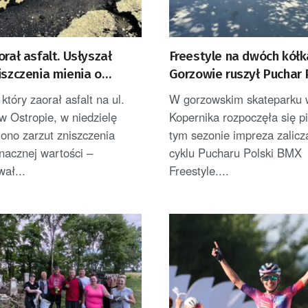
orał asfalt. Usłyszał
Freestyle na dwóch kółk
iszczenia mienia o
Gorzowie ruszył Puchar 
wartości
BMX
który zaorał asfalt na ul.
W gorzowskim skateparku 
w Ostropie, w niedzielę
Kopernika rozpoczęła się p
ono zarzut zniszczenia
tym sezonie impreza zalicz
nacznej wartości –
cyklu Pucharu Polski BMX
ał...
Freestyle....