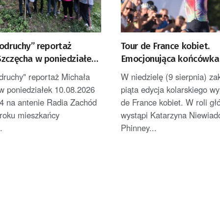
odruchy” reportaż
Tour de France kobiet.
Szczęcha w poniedziałek
Emocjonująca końcówka 
14
roli głównej
druchy" reportaż Michała
W niedzielę (9 sierpnia) za
w poniedziałek 10.08.2026
piąta edycja kolarskiego wy
14 na antenie Radia Zachód
de France kobiet. W roli gł
roku mieszkańcy
wystąpi Katarzyna Niewia
.
Phinney...