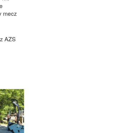
e
ny mecz
 z AZS