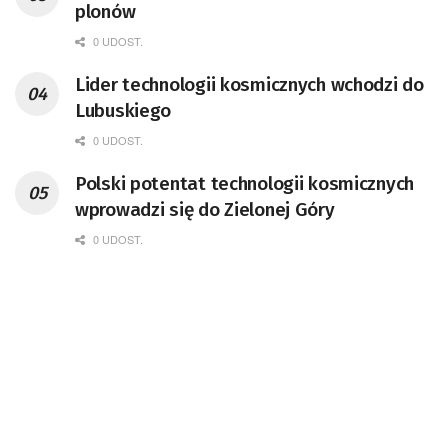
plonów
koordynator Rady Sektorowej ds.
Kompetencji Przemysłu Lotniczo-
0 UDOST.
Kosmicznego oraz członek Komitetu
Lider technologii kosmicznych wchodzi do
Badań Kosmicznych i Satelitarnych PAN.
Lubuskiego
0 UDOST.
Polski potentat technologii kosmicznych
wprowadzi się do Zielonej Góry
0 UDOST.