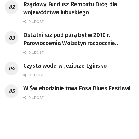
Rządowy Fundusz Remontu Dróg dla
województwa lubuskiego
0 UDOST.
Ostatni raz pod parą był w 2010 r.
Parowozownia Wolsztyn rozpocznie
remont unikatowego Tr5-65
0 UDOST.
Czysta woda w Jeziorze Lgińsko
0 UDOST.
W Świebodzinie trwa Fosa Blues Festiwal
0 UDOST.