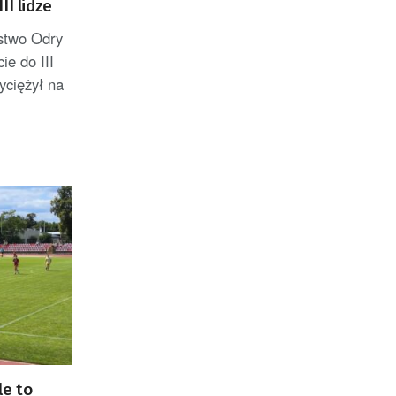
II lidze
ęstwo Odry
e do III
yciężył na
le to