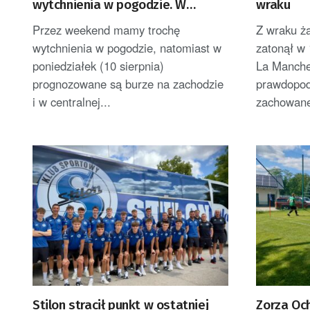
wytchnienia w pogodzie. W
wraku
poniedziałek burze i upał
Przez weekend mamy trochę
Z wraku ż
wytchnienia w pogodzie, natomiast w
zatonął w
poniedziałek (10 sierpnia)
La Manche
prognozowane są burze na zachodzie
prawdopod
i w centralnej...
zachowane
Stilon stracił punkt w ostatniej
Zorza Oc