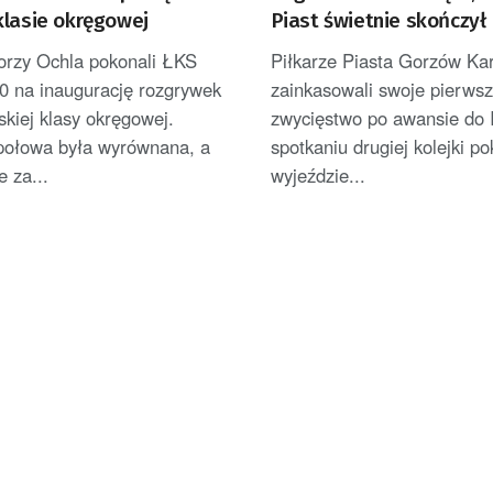
klasie okręgowej
Piast świetnie skończył
Zorzy Ochla pokonali ŁKS
Piłkarze Piasta Gorzów Ka
0 na inaugurację rozgrywek
zainkasowali swoje pierws
skiej klasy okręgowej.
zwycięstwo po awansie do I
połowa była wyrównana, a
spotkaniu drugiej kolejki po
 za...
wyjeździe...