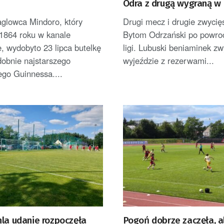
Odra z drugą wygraną w I
aglowca Mindoro, który
Drugi mecz i drugie zwyci
 1864 roku w kanale
Bytom Odrzański po powroci
, wydobyto 23 lipca butelkę
ligi. Lubuski beniaminek zw
obnie najstarszego
wyjeździe z rezerwami...
go Guinnessa....
hla udanie rozpoczęła
Pogoń dobrze zaczęła, a