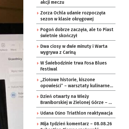
akcji meczu
Zorza Ochla udanie rozpoczęła
sezon w klasie okręgowej
Pogoń dobrze zaczęła, ale to Piast
świetnie skończył
Dwa ciosy w dwie minuty i Warta
wygrywa z Cariną
W Świebodzinie trwa Fosa Blues
Festiwal
„Ziołowe historie, kiszone
opowieści” – warsztaty kulinarne w
zielonogórskich sołectwach
Dzień otwarty na Wieży
Braniborskiej w Zielonej Górze – po
raz ostatni w tym roku
Udana Ośno Triathlon reaktywacja
Mija tydzień komentarz – 08.08.26