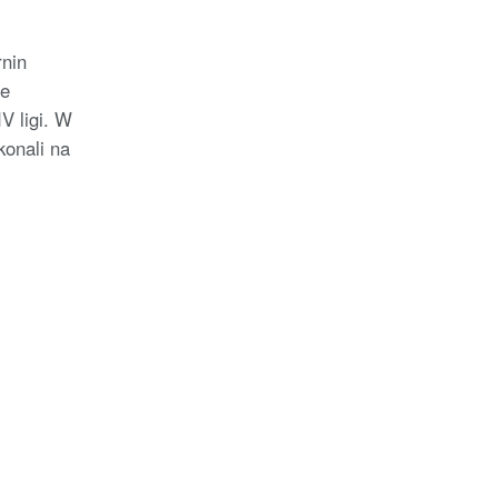
rnin
ze
V ligi. W
konali na