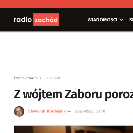
WIADOMOŚCI
S
Strona główna
LUBUSKIE
Z wójtem Zaboru poro
Sławomir Kordyjalik
2026-02-23 06:18