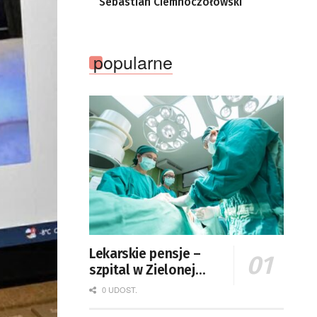
Sebastian Ciemnoczołowski
popularne
Lekarskie pensje –
szpital w Zielonej
Górze podaje dane
0 UDOST.