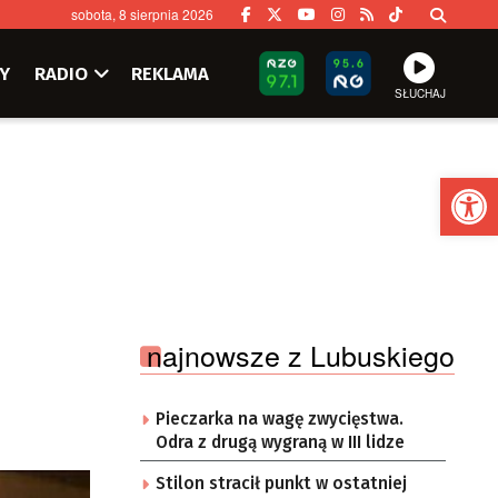
sobota, 8 sierpnia 2026
Y
RADIO
REKLAMA
SŁUCHAJ
Ot
najnowsze z Lubuskiego
Pieczarka na wagę zwycięstwa.
Odra z drugą wygraną w III lidze
Stilon stracił punkt w ostatniej