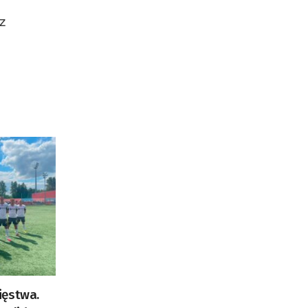
Badań Kosmicznych i
z
Satelitarnych PAN.
ięstwa.