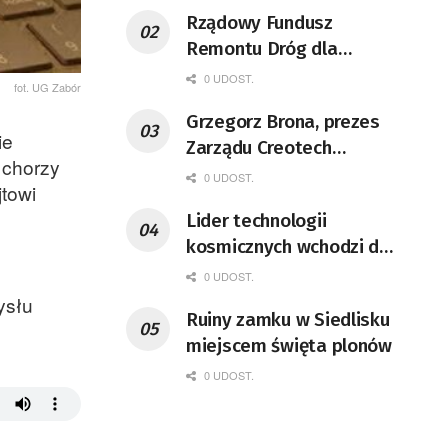
Rządowy Fundusz
Remontu Dróg dla
województwa lubuskiego
0 UDOST.
fot. UG Zabór
Grzegorz Brona, prezes
ie
Zarządu Creotech
 chorzy
Instruments S.A. Fizyk,
0 UDOST.
jtowi
naukowiec, były
Lider technologii
pracownik CERN w
kosmicznych wchodzi do
Genewie, przedsiębiorca i
Lubuskiego
nauczyciel akademicki,
0 UDOST.
ysłu
doktor habilitowany nauk
Ruiny zamku w Siedlisku
fizycznych, koordynator
miejscem święta plonów
Rady Sektorowej ds.
0 UDOST.
Kompetencji Przemysłu
Lotniczo-Kosmicznego
oraz członek Komitetu