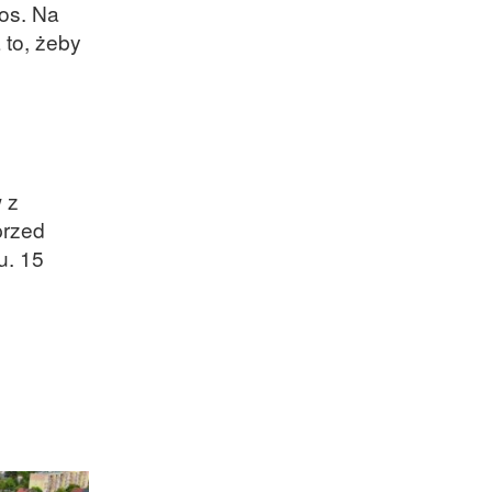
os. Na
 to, żeby
 z
przed
u. 15