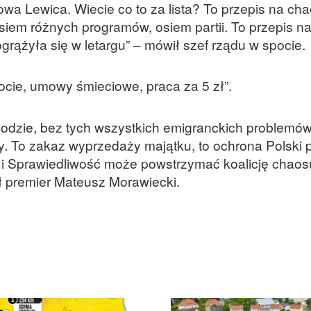
a Lewica. Wiecie co to za lista? To przepis na cha
iem różnych programów, osiem partii. To przepis na
grążyła się w letargu” – mówił szef rządu w spocie.
ocie, umowy śmieciowe, praca za 5 zł”.
chodzie, bez tych wszystkich emigranckich problemów
y. To zakaz wyprzedaży majątku, to ochrona Polski 
 i Sprawiedliwość może powstrzymać koalicję chaos
ył premier Mateusz Morawiecki.