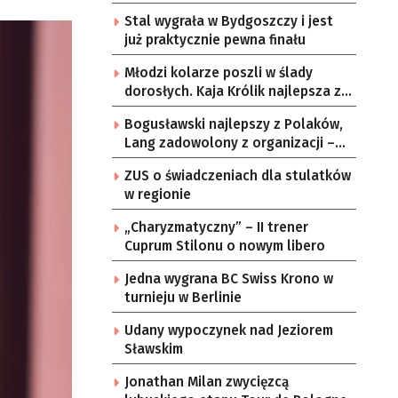
Stal wygrała w Bydgoszczy i jest
już praktycznie pewna finału
Młodzi kolarze poszli w ślady
dorosłych. Kaja Królik najlepsza z
Lubuszanek w Tour de Pologne
Bogusławski najlepszy z Polaków,
Junior
Lang zadowolony z organizacji –
komentarze po 3. etapie Tour de
ZUS o świadczeniach dla stulatków
Pologne
w regionie
„Charyzmatyczny” – II trener
Cuprum Stilonu o nowym libero
Jedna wygrana BC Swiss Krono w
turnieju w Berlinie
Udany wypoczynek nad Jeziorem
Sławskim
Jonathan Milan zwycięzcą