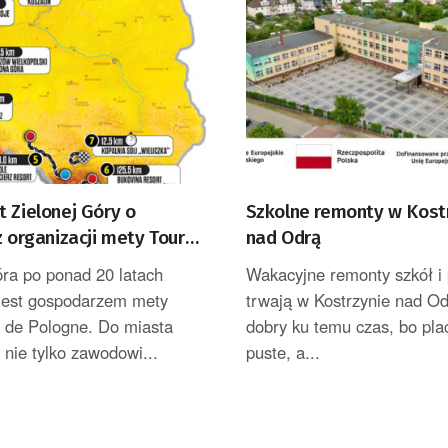
 Zielonej Góry o
Szkolne remonty w Kost
z organizacji mety Tour
nad Odrą
ne
óra po ponad 20 latach
Wakacyjne remonty szkół i 
jest gospodarzem mety
trwają w Kostrzynie nad Od
r de Pologne. Do miasta
dobry ku temu czas, bo pla
i nie tylko zawodowi...
puste, a...