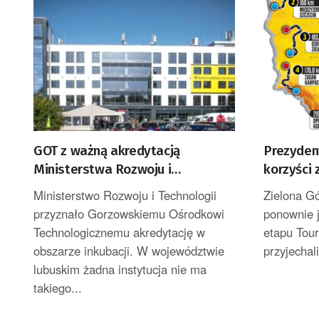
GOT z ważną akredytacją
Prezydent
Ministerstwa Rozwoju i
korzyści 
Technologii
de Polog
Ministerstwo Rozwoju i Technologii
Zielona G
przyznało Gorzowskiemu Ośrodkowi
ponownie 
Technologicznemu akredytację w
etapu Tou
obszarze inkubacji. W województwie
przyjechal
lubuskim żadna instytucja nie ma
takiego...