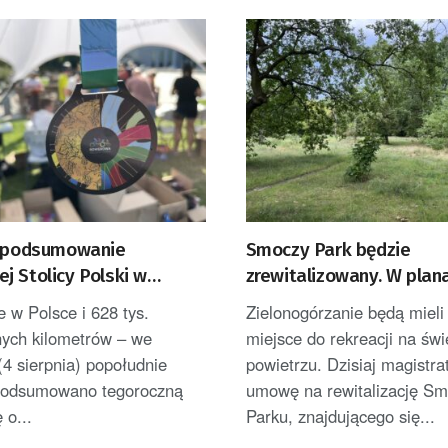
e podsumowanie
Smoczy Park będzie
j Stolicy Polski w
zrewitalizowany. W plan
Górze
nowe atrakcje
e w Polsce i 628 tys.
Zielonogórzanie będą mieli
nych kilometrów – we
miejsce do rekreacji na św
4 sierpnia) popołudnie
powietrzu. Dzisiaj magistra
e podsumowano tegoroczną
umowę na rewitalizację S
 o...
Parku, znajdującego się...