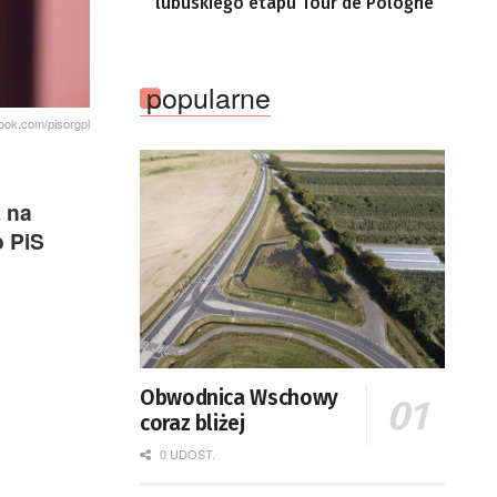
lubuskiego etapu Tour de Pologne
popularne
ook.com/pisorgpl
 na
o PiS
Obwodnica Wschowy
coraz bliżej
0 UDOST.