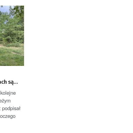
ach są
 kolejne
ieżym
t podpisał
moczego