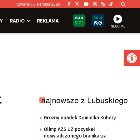
czwartek, 6 sierpnia 2026
Y
RADIO
REKLAMA
SŁUCHAJ
Ot
t
najnowsze z Lubuskiego
Groźny upadek Dominika Kubery
Olimp AZS UZ pozyskał
doświadczonego bramkarza