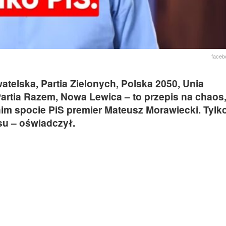
faceb
atelska, Partia Zielonych, Polska 2050, Unia
artia Razem, Nowa Lewica – to przepis na chaos,
im spocie PiS premier Mateusz Morawiecki. Tylk
u – oświadczył.