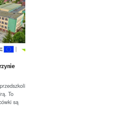
rzynie
przedszkoli
rą. To
cówki są