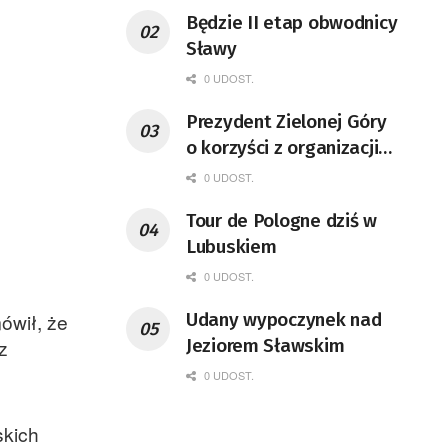
Będzie II etap obwodnicy
Sławy
0 UDOST.
Prezydent Zielonej Góry
o korzyści z organizacji
mety Tour de Pologne
0 UDOST.
Tour de Pologne dziś w
Lubuskiem
0 UDOST.
Udany wypoczynek nad
ówił, że
Jeziorem Sławskim
z
0 UDOST.
skich