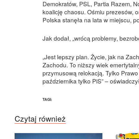
Demokratów, PSL, Partia Razem, Now
koalicję chaosu. Ośmiu prezesów, os
Polska stanęła na lata w miejscu, po
Jak dodał, „wrócą problemy, bezrob
„Jest lepszy plan. Życie, jak na Za
Zachodu. To niższy wiek emertytaln
przymusową relokacją. Tylko Prawo
października tylko PiS” – oświadcz
TAGI:
Czytaj również