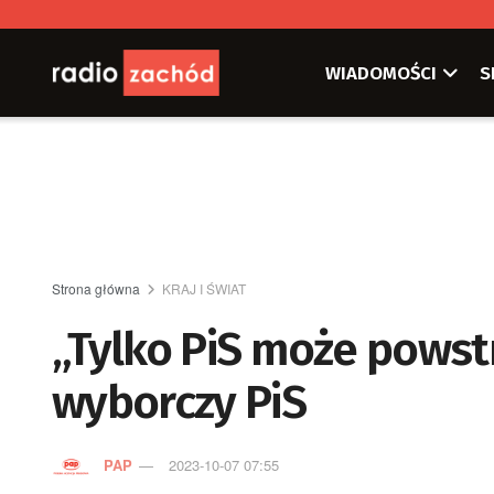
WIADOMOŚCI
S
Strona główna
KRAJ I ŚWIAT
„Tylko PiS może powst
wyborczy PiS
PAP
2023-10-07 07:55