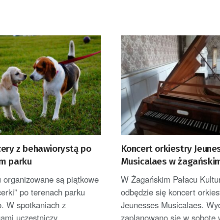
cery z behawiorystą po
Koncert orkiestry Jeune
m parku
Musicalaes w żagański
 organizowane są piątkowe
W Żagańskim Pałacu Kultu
erki” po terenach parku
odbędzie się koncert orkies
o. W spotkaniach z
Jeunesses Musicalaes. Wy
ami uczestniczy
zaplanowano się w sobotę w