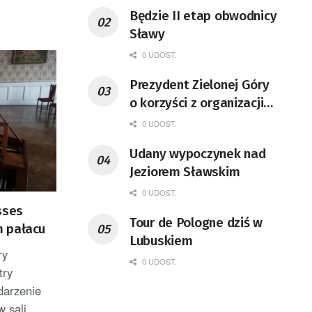
Będzie II etap obwodnicy
Sławy
0 UDOST.
Prezydent Zielonej Góry
o korzyści z organizacji
mety Tour de Pologne
0 UDOST.
Udany wypoczynek nad
Jeziorem Sławskim
0 UDOST.
sses
Tour de Pologne dziś w
m pałacu
Lubuskiem
ry
0 UDOST.
try
darzenie
 sali