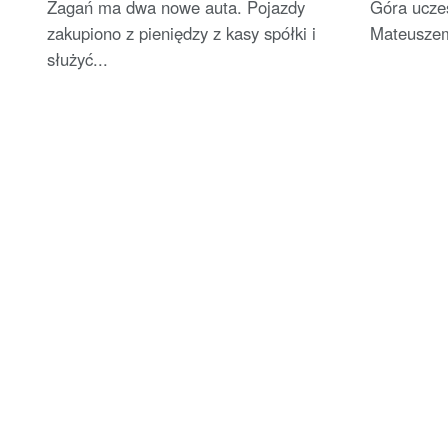
Żagań ma dwa nowe auta. Pojazdy
Góra uczes
zakupiono z pieniędzy z kasy spółki i
Mateuszem
służyć...