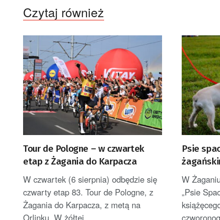
Czytaj również
Tour de Pologne – w czwartek
Psie spa
etap z Żagania do Karpacza
żagański
W czwartek (6 sierpnia) odbędzie się
W Żaganiu
czwarty etap 83. Tour de Pologne, z
„Psie Spac
Żagania do Karpacza, z metą na
książęceg
Orlinku. W żółtej...
czworonog