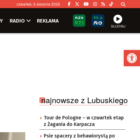
czwartek, 6 sierpnia 2026
Y
RADIO
REKLAMA
SŁUCHAJ
Ot
najnowsze z Lubuskiego
Tour de Pologne – w czwartek etap
z Żagania do Karpacza
Psie spacery z behawiorystą po