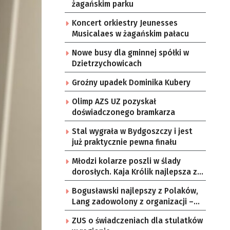
żagańskim parku
Koncert orkiestry Jeunesses
Musicalaes w żagańskim pałacu
Nowe busy dla gminnej spółki w
Dzietrzychowicach
Groźny upadek Dominika Kubery
Olimp AZS UZ pozyskał
doświadczonego bramkarza
Stal wygrała w Bydgoszczy i jest
już praktycznie pewna finału
Młodzi kolarze poszli w ślady
dorosłych. Kaja Królik najlepsza z
Lubuszanek w Tour de Pologne
Bogusławski najlepszy z Polaków,
Junior
Lang zadowolony z organizacji –
komentarze po 3. etapie Tour de
ZUS o świadczeniach dla stulatków
Pologne