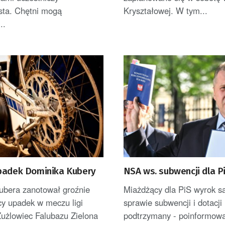
sta. Chętni mogą
Kryształowej. W tym...
..
padek Dominika Kubery
NSA ws. subwencji dla P
ubera zanotował groźnie
Miażdżący dla PiS wyrok s
cy upadek w meczu ligi
sprawie subwencji i dotacji
Żużlowiec Falubazu Zielona
podtrzymany - poinformowa