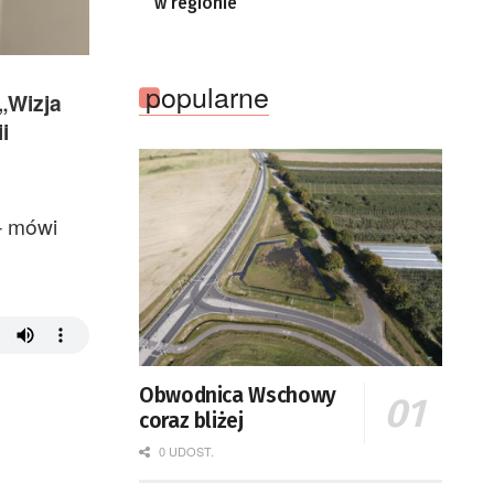
w regionie
popularne
„Wizja
i
– mówi
Obwodnica Wschowy
coraz bliżej
0 UDOST.