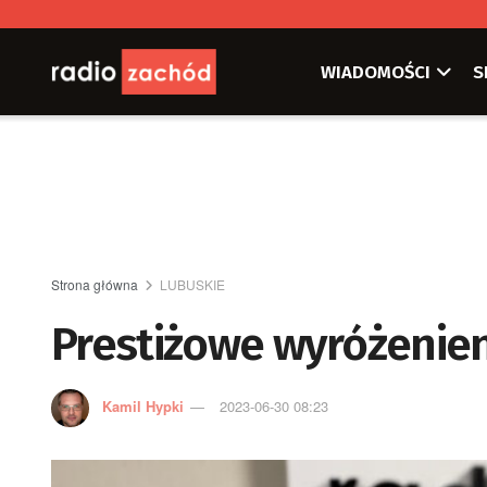
WIADOMOŚCI
S
Strona główna
LUBUSKIE
Prestiżowe wyróżenien
Kamil Hypki
2023-06-30 08:23