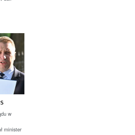
iS
ądu w
ł minister