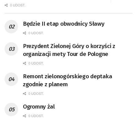
0 UDOST.
Będzie II etap obwodnicy Sławy
0 UDOST.
Prezydent Zielonej Góry o korzyści z
organizacji mety Tour de Pologne
0 UDOST.
Remont zielonogórskiego deptaka
zgodnie z planem
0 UDOST.
Ogromny żal
0 UDOST.