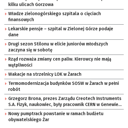
kilku ulicach Gorzowa
Władze zielonogórskiego szpitala o cięciach
finansowych
Lekarskie pensje – szpital w Zielonej Górze podaje
dane
Drugi sezon Stilonu w elicie juniorów młodszych
zaczyna się w sobotę
Rząd rozważa zmiany cen paliw. Kierowcy nie mają
wątpliwości
Wakacje na strzelnicy LOK w Żarach
Termomodernizacja budynków SOSW w Żarach w pełni
robót
Grzegorz Brona, prezes Zarządu Creotech Instruments
S.A. Fizyk, naukowiec, były pracownik CERN w Genewie,
przedsiębiorca i nauczyciel akademicki, doktor
Nowy pumptrack powstanie w ramach budżetu
habilitowany nauk fizycznych, koordynator Rady
obywatelskiego Żar
Sektorowej ds. Kompetencji Przemysłu Lotniczo-