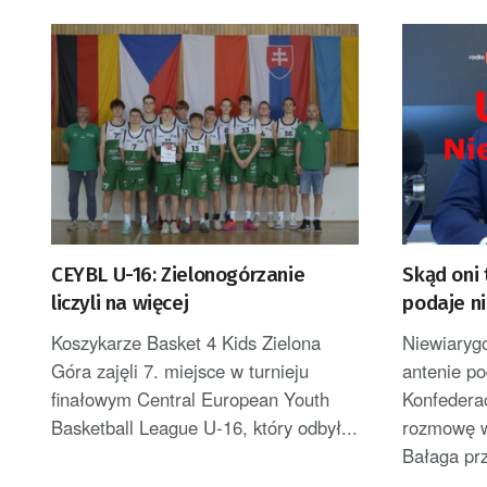
CEYBL U-16: Zielonogórzanie
Skąd oni 
liczyli na więcej
podaje n
Koszykarze Basket 4 Kids Zielona
Niewiaryg
Góra zajęli 7. miejsce w turnieju
antenie po
finałowym Central European Youth
Konfederac
Basketball League U-16, który odbył...
rozmowę w
Bałaga prz