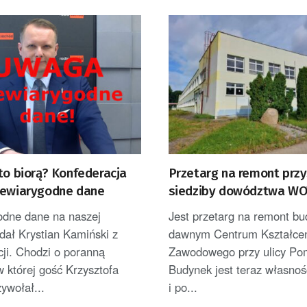
to biorą? Konfederacja
Przetarg na remont przy
iewiarygodne dane
siedziby dowództwa WO
Gorzowie
odne dane na naszej
Jest przetarg na remont b
dał Krystian Kamiński z
dawnym Centrum Kształce
ji. Chodzi o poranną
Zawodowego przy ulicy Po
 której gość Krzysztofa
Budynek jest teraz własnoś
ywołał...
i po...