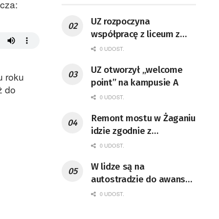
icza:
UZ rozpoczyna
współpracę z liceum z
Sulechowa
0 UDOST.
UZ otworzył „welcome
u roku
point” na kampusie A
ż do
0 UDOST.
Remont mostu w Żaganiu
idzie zgodnie z
harmonogramem
0 UDOST.
W lidze są na
autostradzie do awansu,
ale kto z nich sięgnie po
0 UDOST.
puchar?