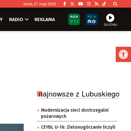
środa, 27 maja 2026
Y
RADIO
REKLAMA
SŁUCHAJ
Ot
najnowsze z Lubuskiego
Modernizacja sieci dostrzegalni
pożarowych
CEYBL U-16: Zielonogórzanie liczyli