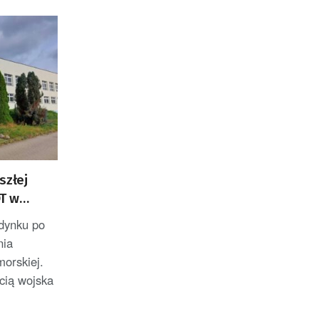
szłej
T w
udynku po
nia
morskiej.
cią wojska