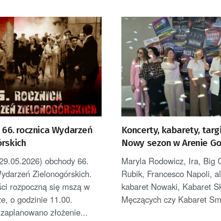
ę 66. rocznica Wydarzeń
Koncerty, kabarety, targi
órskich
Nowy sezon w Arenie G
(29.05.2026) obchody 66.
Maryla Rodowicz, Ira, Big C
ydarzeń Zielonogórskich.
Rubik, Francesco Napoli, a
ści rozpoczną się mszą w
kabaret Nowaki, Kabaret 
e, o godzinie 11.00.
Męczących czy Kabaret Smil
zaplanowano złożenie...