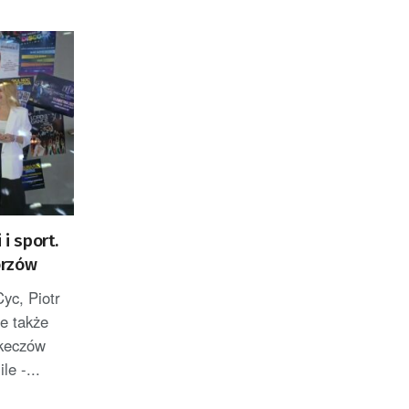
 i sport.
orzów
yc, Piotr
le także
Skeczów
e -...