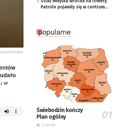
Straż Miejska wróciła na rowery.
Patrole pojawiły się w centrum
Gorzowa
popularne
stracyjne/Pixabay
mentów
 udało
u w
Świebodzin kończy
Plan ogólny
0 UDOST.