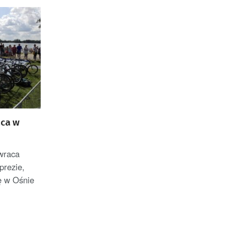
aca w
wraca
prezie,
ę w Ośnie