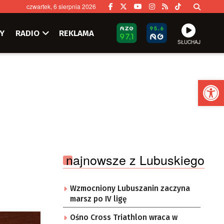
czwartek, 6 sierpnia 2026
Y
RADIO
REKLAMA
SŁUCHAJ
Ot
najnowsze z Lubuskiego
Wzmocniony Lubuszanin zaczyna
marsz po IV ligę
Ośno Cross Triathlon wraca w