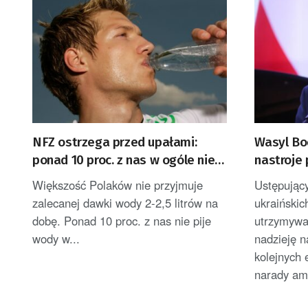
NFZ ostrzega przed upałami:
Wasyl Bo
ponad 10 proc. z nas w ogóle nie
nastroje 
pije wody
decyzje 
Większość Polaków nie przyjmuje
Ustępujący
zalecanej dawki wody 2-2,5 litrów na
ukraińskic
dobę. Ponad 10 proc. z nas nie pije
utrzymywać
wody w...
nadzieję n
kolejnych
narady am