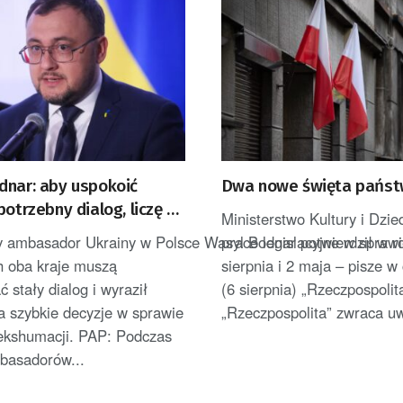
dnar: aby uspokoić
Dwa nowe święta pańs
potrzebny dialog, liczę na
Ministerstwo Kultury i Dzi
o kolejnych ekshumacjach
 ambasador Ukrainy w Polsce Wasyl Bodnar potwierdził w roz
prace legislacyjne w spraw
h oba kraje muszą
sierpnia i 2 maja – pisze w
 stały dialog i wyraził
(6 sierpnia) „Rzeczpospolit
a szybkie decyzje w sprawie
„Rzeczpospolita” zwraca uw
 ekshumacji. PAP: Podczas
basadorów...