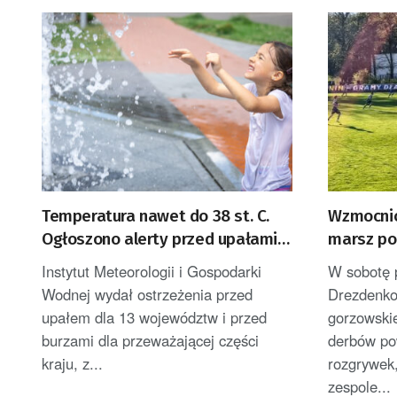
Temperatura nawet do 38 st. C.
Wzmocnio
Ogłoszono alerty przed upałami i
marsz po 
burzami
Instytut Meteorologii i Gospodarki
W sobotę 
Wodnej wydał ostrzeżenia przed
Drezdenko
upałem dla 13 województw i przed
gorzowskie
burzami dla przeważającej części
derbów po
kraju, z...
rozgrywek
zespole...