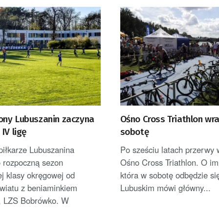
ny Lubuszanin zaczyna
Ośno Cross Triathlon wr
IV ligę
sobotę
piłkarze Lubuszanina
Po sześciu latach przerwy 
 rozpoczną sezon
Ośno Cross Triathlon. O im
j klasy okręgowej od
która w sobotę odbędzie si
wiatu z beniaminkiem
Lubuskim mówi główny...
, LZS Bobrówko. W