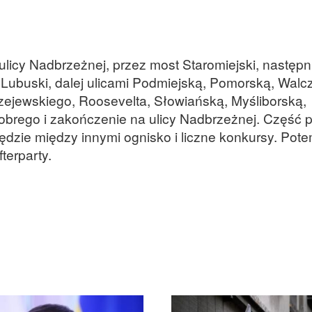
licy Nadbrzeżnej, przez most Staromiejski, następn
t Lubuski, dalej ulicami Podmiejską, Pomorską, Walc
zejewskiego, Roosevelta, Słowiańską, Myśliborską,
hrobrego i zakończenie na ulicy Nadbrzeżnej. Część 
ędzie między innymi ognisko i liczne konkursy. Pot
terparty.