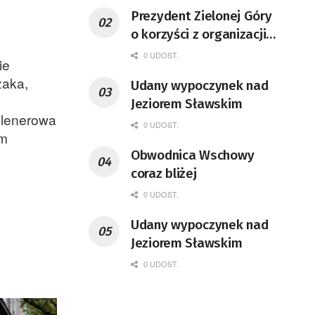
Prezydent Zielonej Góry
o korzyści z organizacji
mety Tour de Pologne
0 UDOST.
ie
zaka,
Udany wypoczynek nad
Jeziorem Sławskim
plenerowa
0 UDOST.
em
Obwodnica Wschowy
coraz bliżej
0 UDOST.
Udany wypoczynek nad
Jeziorem Sławskim
0 UDOST.