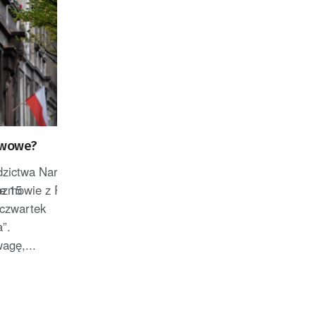
twowe?
edzictwa Narodowego planuje
mowie z PAP, że obejmie stanowisko wiceministra spraw zagr
ie 15
 czwartek
a”.
agę,...