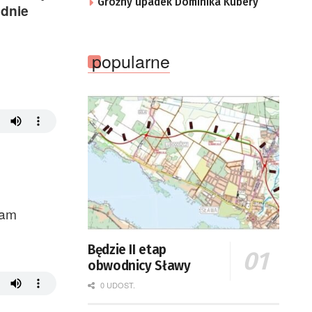
Groźny upadek Dominika Kubery
udnie
popularne
Mam
Będzie II etap
obwodnicy Sławy
0 UDOST.