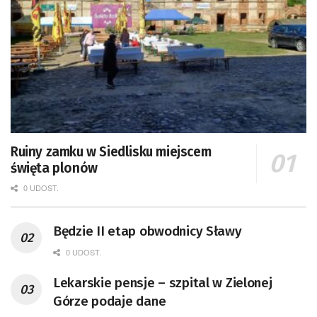
Ruiny zamku w Siedlisku miejscem
święta plonów
0 UDOST.
Będzie II etap obwodnicy Sławy
0 UDOST.
Lekarskie pensje – szpital w Zielonej
Górze podaje dane