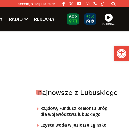
sobota, 8 sierpnia 2026
Y
RADIO
REKLAMA
SŁUCHAJ
Ot
najnowsze z Lubuskiego
Rządowy Fundusz Remontu Dróg
dla województwa lubuskiego
Czysta woda w Jeziorze Lgińsko