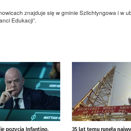
owicach znajduje się w gminie Szlichtyngowa i w u
anci Edukacji”.
ię pozycja Infantino.
35 lat temu runęła najw