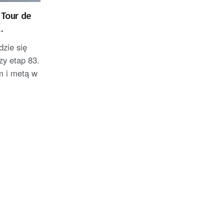
 Tour de
dzie się
szy etap 83.
m i metą w