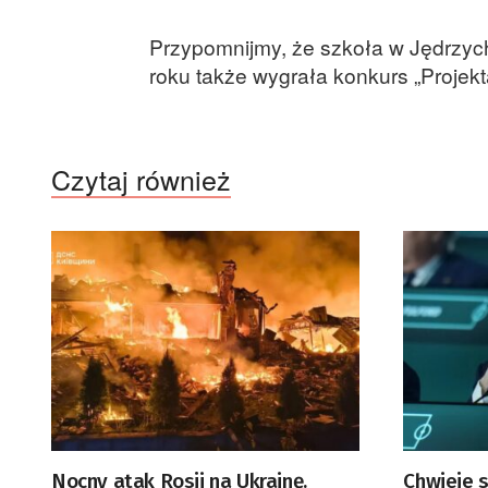
Przypomnijmy, że szkoła w Jędrzych
roku także wygrała konkurs „Projekt
Czytaj również
Nocny atak Rosji na Ukrainę.
Chwieje s