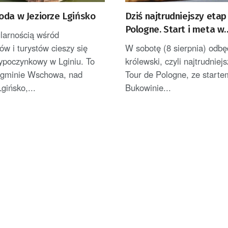
oda w Jeziorze Lgińsko
Dziś najtrudniejszy etap
Pologne. Start i meta w
larnością wśród
Bukowinie Tatrzańskiej
w i turystów cieszy się
W sobotę (8 sierpnia) odbę
ypoczynkowy w Lginiu. To
królewski, czyli najtrudniej
 gminie Wschowa, nad
Tour de Pologne, ze starte
gińsko,...
Bukowinie...