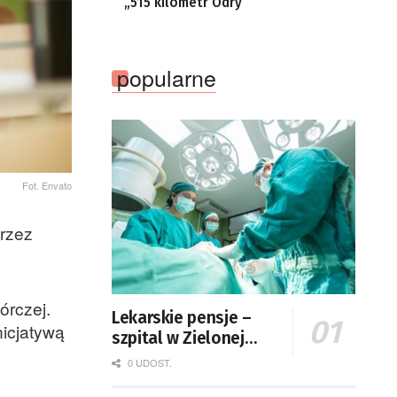
„515 kilometr Odry”
popularne
Fot. Envato
rzez
órczej.
Lekarskie pensje –
icjatywą
szpital w Zielonej
Górze podaje dane
0 UDOST.