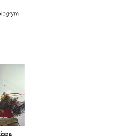
biegłym
yższa