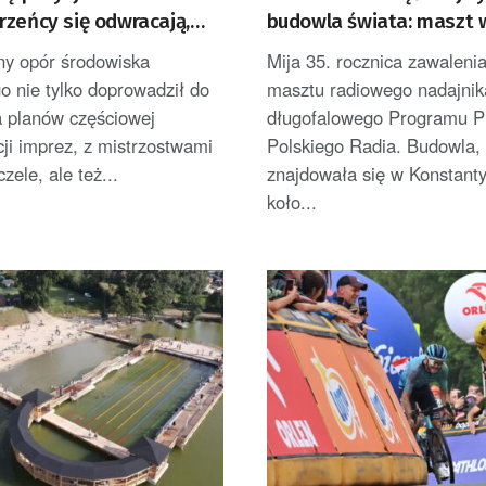
rzeńcy się odwracają,
budowla świata: maszt 
abrali wiatru w żagle
Konstantynowie
y opór środowiska
Mija 35. rocznica zawalenia
go nie tylko doprowadził do
masztu radiowego nadajnik
a planów częściowej
długofalowego Programu P
ji imprez, z mistrzostwami
Polskiego Radia. Budowla, 
zele, ale też...
znajdowała się w Konstant
koło...