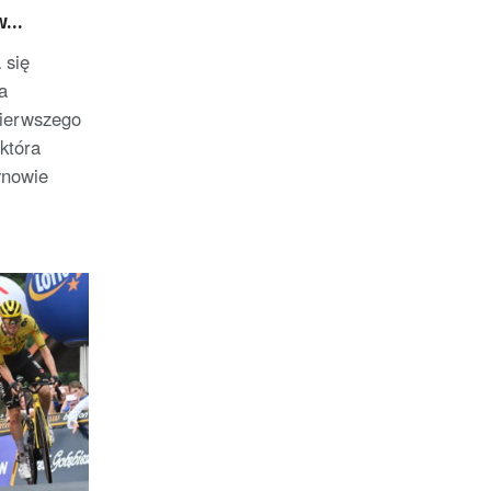
w
 się
a
ierwszego
która
ynowie