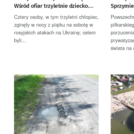
Wśród ofiar trzyletnie dziecko.
Sprzymie
Zełenski zabrał głos
krytycy n
Cztery osoby, w tym trzyletni chłopiec,
Powszechn
zginęły w nocy z piątku na sobotę w
piłkarskie
rosyjskich atakach na Ukrainę; celem
porzuceni
byli...
prywatyzac
świata na c