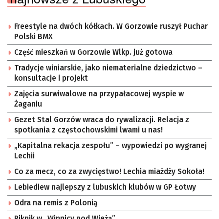
Freestyle na dwóch kółkach. W Gorzowie ruszył Puchar
Polski BMX
Część mieszkań w Gorzowie Wlkp. już gotowa
Tradycje winiarskie, jako niematerialne dziedzictwo –
konsultacje i projekt
Zajęcia surwiwalowe na przypałacowej wyspie w
Żaganiu
Gezet Stal Gorzów wraca do rywalizacji. Relacja z
spotkania z częstochowskimi lwami u nas!
„Kapitalna rekacja zespołu” – wypowiedzi po wygranej
Lechii
Co za mecz, co za zwycięstwo! Lechia miażdży Sokoła!
Lebiediew najlepszy z lubuskich klubów w GP Łotwy
Odra na remis z Polonią
Piknik w „Winnicy pod Wieżą”