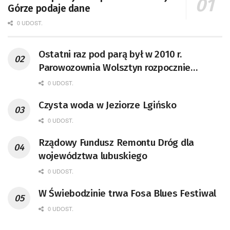
Górze podaje dane
0 UDOST.
Ostatni raz pod parą był w 2010 r.
Parowozownia Wolsztyn rozpocznie
remont unikatowego Tr5-65
0 UDOST.
Czysta woda w Jeziorze Lgińsko
0 UDOST.
Rządowy Fundusz Remontu Dróg dla
województwa lubuskiego
0 UDOST.
W Świebodzinie trwa Fosa Blues Festiwal
0 UDOST.