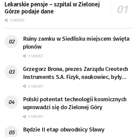
Lekarskie pensje – szpital w Zielonej
Górze podaje dane
0 UDOST.
Ruiny zamku w Siedlisku miejscem święta
plonów
0 UDOST.
Grzegorz Brona, prezes Zarządu Creotech
Instruments S.A. Fizyk, naukowiec, były
pracownik CERN w Genewie,
0 UDOST.
przedsiębiorca i nauczyciel akademicki,
Polski potentat technologii kosmicznych
doktor habilitowany nauk fizycznych,
wprowadzi się do Zielonej Góry
koordynator Rady Sektorowej ds.
Kompetencji Przemysłu Lotniczo-
0 UDOST.
Kosmicznego oraz członek Komitetu
Będzie II etap obwodnicy Sławy
Badań Kosmicznych i Satelitarnych PAN.