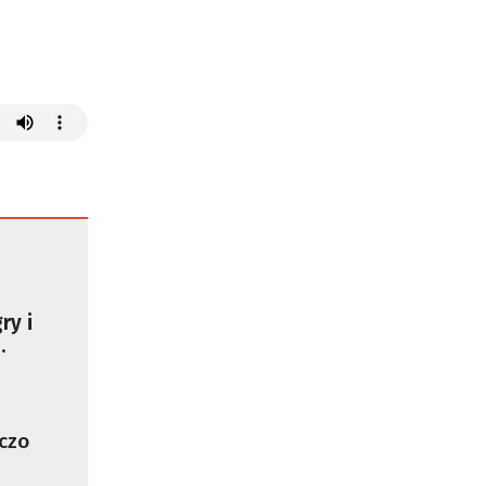
ry i
ówić
ym
 ws.
?
czo