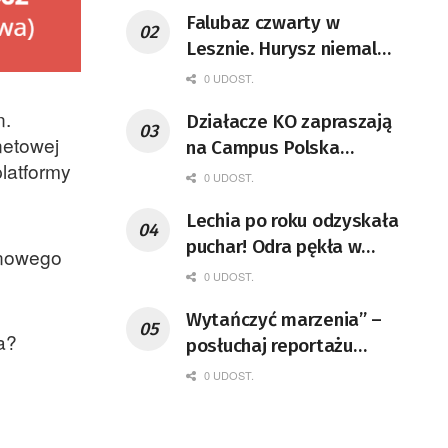
Falubaz czwarty w
Lesznie. Hurysz niemal
bezbłędny
0 UDOST.
n.
Działacze KO zapraszają
netowej
na Campus Polska
platformy
Przyszłości
0 UDOST.
Lechia po roku odzyskała
puchar! Odra pękła w
 nowego
dogrywce
0 UDOST.
Wytańczyć marzenia” –
a?
posłuchaj reportażu
Moniki Bartkowicz-
0 UDOST.
Krzysztof