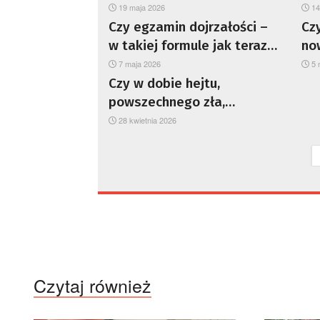
zwłoka w wydaniu jasnego
uw
19 maja 2026
14
mogą być
komunikatu?
na
Czy egzamin dojrzałości –
Cz
przejawem
nowego
w takiej formule jak teraz –
no
typu
spełnia swoją rolę?
7 maja 2026
5 
zagrożenia?
Czy w dobie hejtu,
powszechnego zła,
nienawiści, jesteśmy w
28 kwietnia 2026
stanie wykrzesać z siebie
pokłady dobra?
Czytaj również