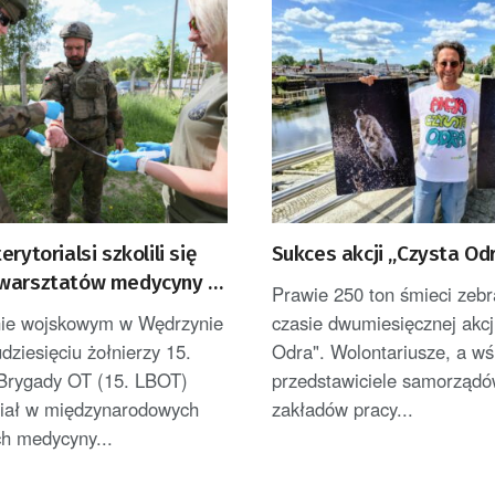
rytorialsi szkolili się
Sukces akcji „Czysta Od
warsztatów medycyny i
Prawie 250 ton śmieci zeb
twa taktycznego
nie wojskowym w Wędrzynie
czasie dwumiesięcznej akcj
 ZDJĘĆ]
udziesięciu żołnierzy 15.
Odra". Wolontariusze, a wś
 Brygady OT (15. LBOT)
przedstawiciele samorządów
ział w międzynarodowych
zakładów pracy...
ch medycyny...