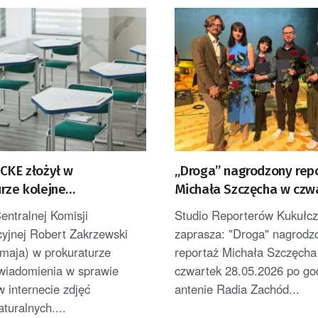
CKE złożył w
„Droga” nagrodzony rep
rze kolejne
Michała Szczęcha w czw
enia dot. publikacji
godz. 18
entralnej Komisji
Studio Reporterów Kukułcz
kuszy maturalnych
yjnej Robert Zakrzewski
zaprasza: "Droga" nagrodz
 maja) w prokuraturze
reportaż Michała Szczęcha
awiadomienia w sprawie
czwartek 28.05.2026 po go
 w internecie zdjęć
antenie Radia Zachód...
turalnych....