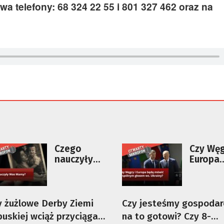
a telefony: 68 324 22 55 i 801 327 462 oraz na
Czego
Czy Węg
nauczyły
Europa
Was Mamy?
będą m
wspóln
głosem
Ukrainy
y żużlowe Derby Ziemi
Czy jesteśmy gospodar
buskiej wciąż przyciągają
na to gotowi? Czy 8-