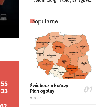
położniczo-ginekologicznego w
CZMiD
popularne
Świebodzin kończy
Plan ogólny
0 UDOST.