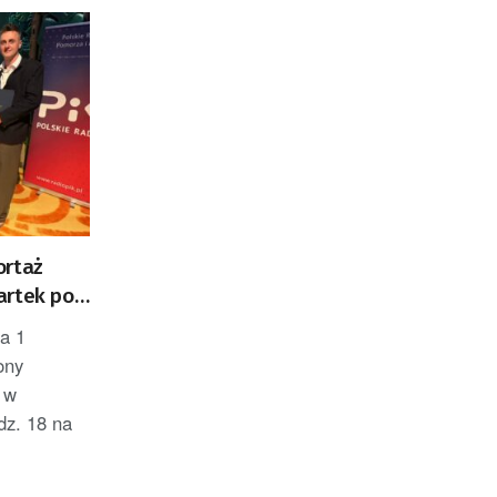
ortaż
artek po
a 1
ony
 w
dz. 18 na