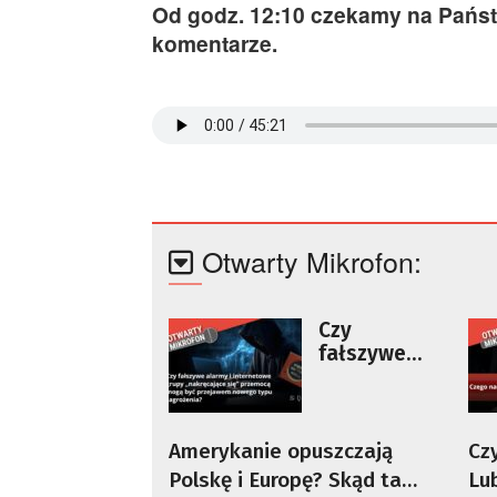
Od godz. 12:10 czekamy na Państw
komentarze.
Otwarty Mikrofon:
Czy
fałszywe
alarmy i
internetow
e grupy
„nakręcając
Amerykanie opuszczają
Cz
e się”
Polskę i Europę? Skąd ta
Lu
przemocą