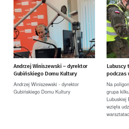
Andrzej Winiszewski – dyrektor
Lubuscy te
Gubińskiego Domu Kultury
podczas 
ratownic
Andrzej Winiszewski - dyrektor
Na poligo
[GALERIA
Gubińskiego Domu Kultury
grupa kilk
Lubuskiej
wzięła ud
warsztata