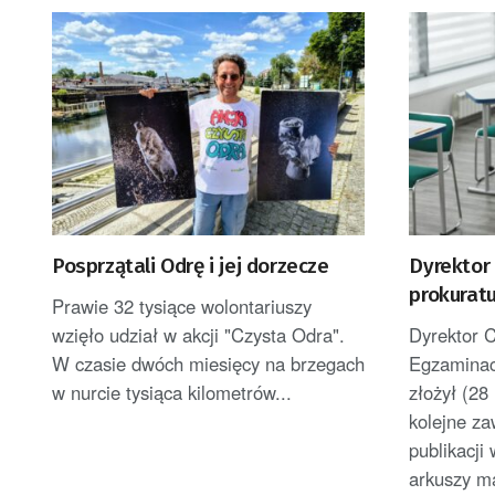
Posprzątali Odrę i jej dorzecze
Dyrektor 
prokuratu
Prawie 32 tysiące wolontariuszy
zawiadomi
wzięło udział w akcji "Czysta Odra".
Dyrektor C
zdjęć ar
W czasie dwóch miesięcy na brzegach
Egzaminac
w nurcie tysiąca kilometrów...
złożył (28
kolejne z
publikacji
arkuszy ma