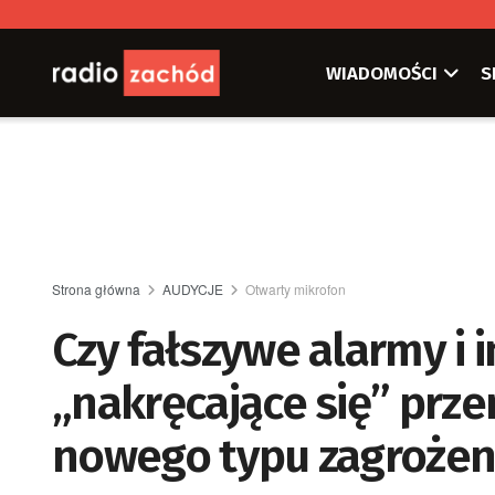
WIADOMOŚCI
S
Strona główna
AUDYCJE
Otwarty mikrofon
Czy fałszywe alarmy i
„nakręcające się” pr
nowego typu zagrożen