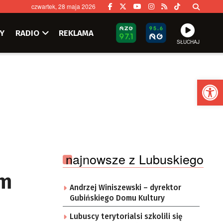
czwartek, 28 maja 2026
Y
RADIO
REKLAMA
SŁUCHAJ
Ot
najnowsze z Lubuskiego
em
Andrzej Winiszewski – dyrektor
Gubińskiego Domu Kultury
Lubuscy terytorialsi szkolili się