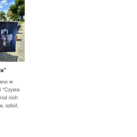
ra”
rano w
i "Czysta
ród nich
, szkół,