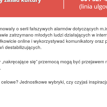
rmowały o serii fałszywych alarmów dotyczących m.i
rawie zatrzymano młodych ludzi działających w inter
łkowicie online i wykorzystywać komunikatory oraz 
ń destabilizujących.
py „nakręcające się” przemocą mogą być przejawem
.
e celowe? Jednostkowe wybryki, czy czyjaś inspiracj