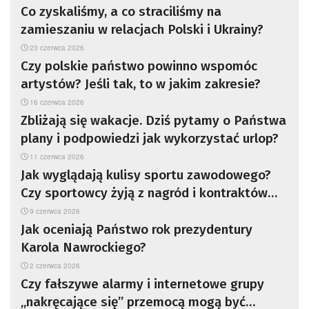
Co zyskaliśmy, a co straciliśmy na
zamieszaniu w relacjach Polski i Ukrainy?
23 czerwca 2026
Czy polskie państwo powinno wspomóc
artystów? Jeśli tak, to w jakim zakresie?
16 czerwca 2026
Zbliżają się wakacje. Dziś pytamy o Państwa
plany i podpowiedzi jak wykorzystać urlop?
11 czerwca 2026
Jak wyglądają kulisy sportu zawodowego?
Czy sportowcy żyją z nagród i kontraktów
sponsorskich, czy częściej z determinacji,
9 czerwca 2026
wsparcia rodziny i kredytu zaufania?
Jak oceniają Państwo rok prezydentury
Karola Nawrockiego?
2 czerwca 2026
Czy fałszywe alarmy i internetowe grupy
„nakręcające się” przemocą mogą być