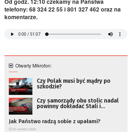
Od godz. 12:10 czekamy na Państwa
telefony: 68 324 22 55 i 801 327 462 oraz na
komentarze.
Otwarty Mikrofon:
Czy Polak musi być mądry po
szkodzie?
Czy samorządy obu stolic nadal
powinny dokładać Stali i
Falubazowi pieniądze? Jeśli tak –
to do jakiego poziomu?
Jak Państwo radzą sobie z upałami?
25 czerwca 2026