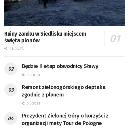
Ruiny zamku w Siedlisku miejscem
święta plonów
0 UDOST.
Będzie II etap obwodnicy Sławy
0 UDOST.
Remont zielonogórskiego deptaka
zgodnie z planem
0 UDOST.
Prezydent Zielonej Góry o korzyści z
organizacji mety Tour de Pologne