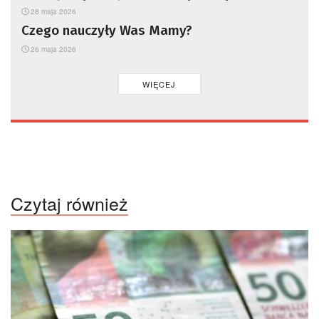
przejawem nowego typu zagrożenia?
28 maja 2026
Czego nauczyły Was Mamy?
26 maja 2026
WIĘCEJ
Czytaj również