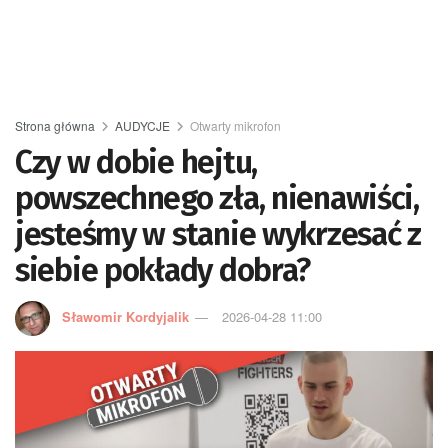
Strona główna
AUDYCJE
Otwarty mikrofon
Czy w dobie hejtu,
powszechnego zła, nienawiści,
jesteśmy w stanie wykrzesać z
siebie pokłady dobra?
Sławomir Kordyjalik
2026-04-28 11:00