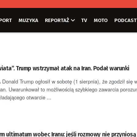
PORT
MUZYKA
REPORTAŻ
TV
MOTO
PODCAST
iata”. Trump wstrzymał atak na Iran. Podał warunki
Donald Trump ogłosił w sobotę (1 sierpnia), że zgodził się
ran. Uwarunkował to możliwością szybkiego zawarcia porozu
adającego otwarcie ...
m ultimatum wobec Iranu: jeśli rozmowy nie przyniosą 