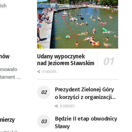
ich
anów
Udany wypoczynek
nad Jeziorem Sławskim
ormowało
0 UDOST.
ament ...
Prezydent Zielonej Góry
o korzyści z organizacji
mety Tour de Pologne
0 UDOST.
Będzie II etap obwodnicy
nierzy
Sławy