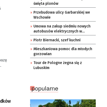
święta plonów
ń
Przebudowa ulicy Garbarskiej we
Wschowie
Umowa na zakup siedmiu nowych
autobusów elektrycznych w
Zielonej Górze
Piotr Biernacki, szef kuchni
Mieszkaniowa pomoc dla młodych
gorzowian
bazę
Tour de Pologne żegna się z
-
Lubuskim
popularne
odków