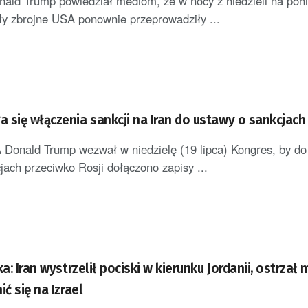
ld Trump powiedział mediom, że w nocy z niedzieli na poni
siły zbrojne USA ponownie przeprowadziły ...
 się włączenia sankcji na Iran do ustawy o sankcjach
Donald Trump wezwał w niedzielę (19 lipca) Kongres, by do 
jach przeciwko Rosji dołączono zapisy ...
ka: Iran wystrzelił pociski w kierunku Jordanii, ostrzał
ić się na Izrael