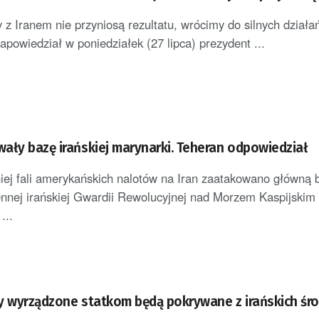
z Iranem nie przyniosą rezultatu, wrócimy do silnych działa
apowiedział w poniedziałek (27 lipca) prezydent ...
ały bazę irańskiej marynarki. Teheran odpowiedział
iej fali amerykańskich nalotów na Iran zaatakowano główną 
nnej irańskiej Gwardii Rewolucyjnej nad Morzem Kaspijskim 
...
y wyrządzone statkom będą pokrywane z irańskich śr