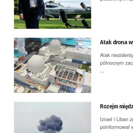
Atak drona w
Atak niezident
północnym zach
...
Rozejm międz
Izrael i Liban 
poinformował w