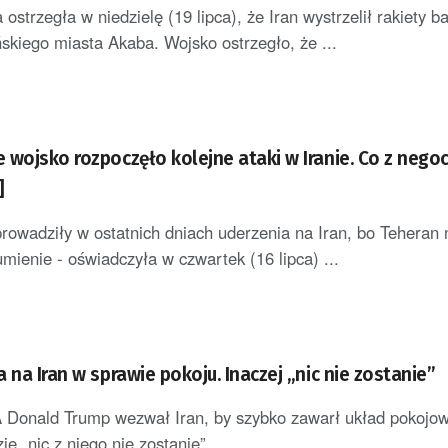
 ostrzegła w niedzielę (19 lipca), że Iran wystrzelił rakiety b
ńskiego miasta Akaba. Wojsko ostrzegło, że ...
 wojsko rozpoczęło kolejne ataki w Iranie. Co z negoc
]
rowadziły w ostatnich dniach uderzenia na Iran, bo Teheran 
mienie - oświadczyła w czwartek (16 lipca) ...
 na Iran w sprawie pokoju. Inaczej „nic nie zostanie”
 Donald Trump wezwał Iran, by szybko zawarł układ pokojow
e „nic z niego nie zostanie”. ...