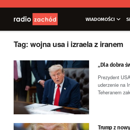
WIADOMOŚCI
S
Tag:
wojna usa i izraela z iranem
„Dla dobra św
Prezydent USA 
uderzenie na I
Teheranem zakł
Trump z nowy