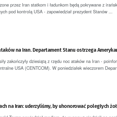
one przez Iran statkom i ładunkom będą pokrywane z irańsk
ych pod kontrolą USA - zapowiedział prezydent Stanów ...
ataków na Iran. Departament Stanu ostrzega Ameryk
iły zakończyły dziesiątą z rzędu noc ataków na Iran - poinf
tralne USA (CENTCOM). W poniedziałek wieczorem Depart
ach na Iran: uderzyliśmy, by uhonorować poległych żoł