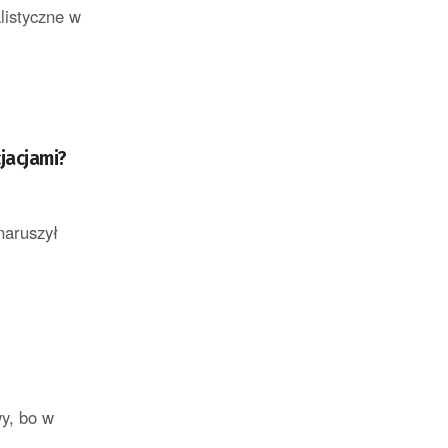
alistyczne w
jacjami?
naruszył
y, bo w