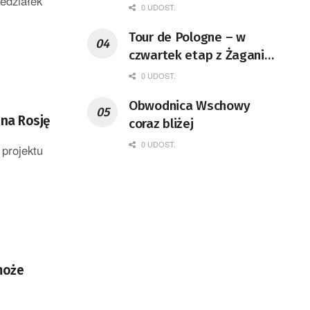
edziałek
0 UDOST.
Tour de Pologne – w
czwartek etap z Żagania
do Karpacza
0 UDOST.
Obwodnica Wschowy
 na Rosję
coraz bliżej
0 UDOST.
projektu
 może