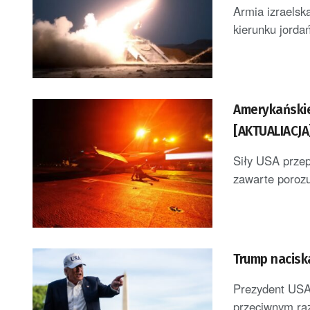
Armia izraelska
kierunku jorda
Amerykańskie
[AKTUALIACJA
Siły USA przep
zawarte porozu
Trump naciska
Prezydent USA
przeciwnym razi