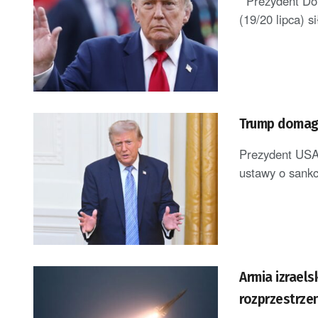
Prezydent Dona
(19/20 lipca) 
Trump domaga
Prezydent USA 
ustawy o sankc
Armia izraels
rozprzestrzen