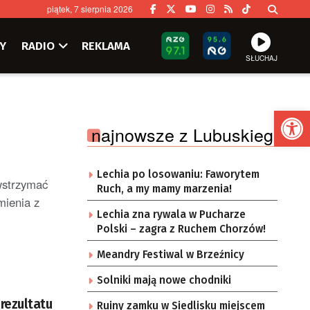
piątek, 7 sierpnia 2026
Y
RADIO
REKLAMA
SŁUCHAJ
Ot
najnowsze z Lubuskiego
Lechia po losowaniu: Faworytem
 wstrzymać
Ruch, a my mamy marzenia!
mienia z
Lechia zna rywala w Pucharze
Polski – zagra z Ruchem Chorzów!
Meandry Festiwal w Brzeźnicy
Solniki mają nowe chodniki
rezultatu
Ruiny zamku w Siedlisku miejscem