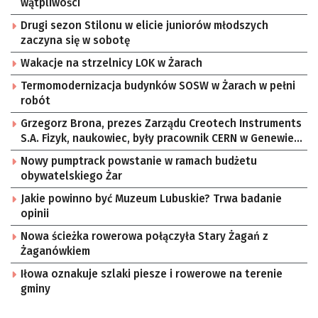
wątpliwości
Drugi sezon Stilonu w elicie juniorów młodszych
zaczyna się w sobotę
Wakacje na strzelnicy LOK w Żarach
Termomodernizacja budynków SOSW w Żarach w pełni
robót
Grzegorz Brona, prezes Zarządu Creotech Instruments
S.A. Fizyk, naukowiec, były pracownik CERN w Genewie,
przedsiębiorca i nauczyciel akademicki, doktor
Nowy pumptrack powstanie w ramach budżetu
habilitowany nauk fizycznych, koordynator Rady
obywatelskiego Żar
Sektorowej ds. Kompetencji Przemysłu Lotniczo-
Kosmicznego oraz członek Komitetu Badań
Jakie powinno być Muzeum Lubuskie? Trwa badanie
Kosmicznych i Satelitarnych PAN.
opinii
Nowa ścieżka rowerowa połączyła Stary Żagań z
Żaganówkiem
Iłowa oznakuje szlaki piesze i rowerowe na terenie
gminy