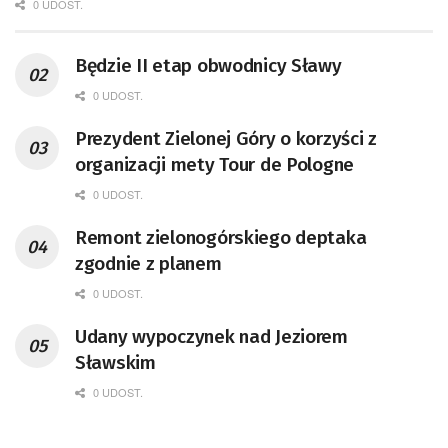
0 UDOST.
Będzie II etap obwodnicy Sławy
0 UDOST.
Prezydent Zielonej Góry o korzyści z
organizacji mety Tour de Pologne
0 UDOST.
Remont zielonogórskiego deptaka
zgodnie z planem
0 UDOST.
Udany wypoczynek nad Jeziorem
Sławskim
0 UDOST.