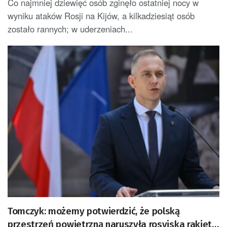
Co najmniej dziewięć osób zginęło ostatniej nocy w
wyniku ataków Rosji na Kijów, a kilkadziesiąt osób
zostało rannych; w uderzeniach...
Tomczyk: możemy potwierdzić, że polską
przestrzeń powietrzną naruszyła rosyjska rakieta