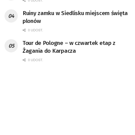
0 UDOST.
Ruiny zamku w Siedlisku miejscem święta
plonów
0 UDOST.
Tour de Pologne – w czwartek etap z
Żagania do Karpacza
0 UDOST.