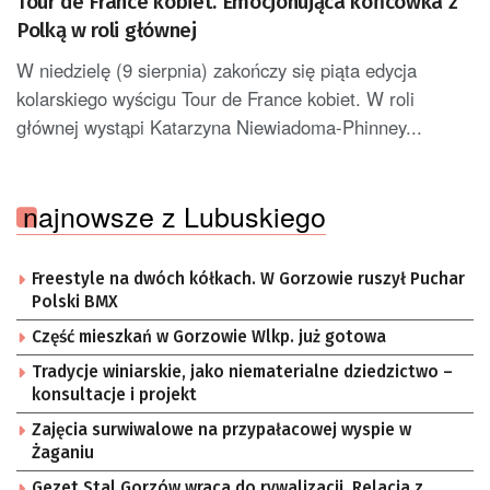
Tour de France kobiet. Emocjonująca końcówka z
Polką w roli głównej
W niedzielę (9 sierpnia) zakończy się piąta edycja
kolarskiego wyścigu Tour de France kobiet. W roli
głównej wystąpi Katarzyna Niewiadoma-Phinney...
najnowsze z Lubuskiego
Freestyle na dwóch kółkach. W Gorzowie ruszył Puchar
Polski BMX
Część mieszkań w Gorzowie Wlkp. już gotowa
Tradycje winiarskie, jako niematerialne dziedzictwo –
konsultacje i projekt
Zajęcia surwiwalowe na przypałacowej wyspie w
Żaganiu
Gezet Stal Gorzów wraca do rywalizacji. Relacja z