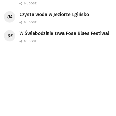
remont unikatowego Tr5-65
0 UDOST.
Czysta woda w Jeziorze Lgińsko
0 UDOST.
W Świebodzinie trwa Fosa Blues Festiwal
0 UDOST.