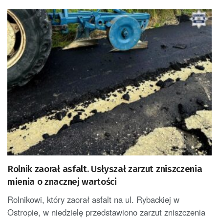
Rolnik zaorał asfalt. Usłyszał zarzut zniszczenia
mienia o znacznej wartości
Rolnikowi, który zaorał asfalt na ul. Rybackiej w
Ostropie, w niedzielę przedstawiono zarzut zniszczenia