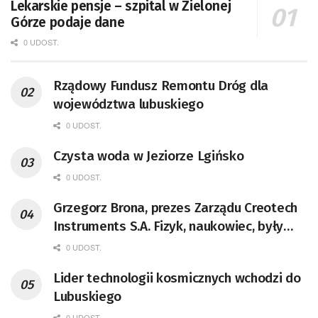
Lekarskie pensje – szpital w Zielonej
Górze podaje dane
0 UDOST.
Rządowy Fundusz Remontu Dróg dla
województwa lubuskiego
0 UDOST.
Czysta woda w Jeziorze Lgińsko
0 UDOST.
Grzegorz Brona, prezes Zarządu Creotech
Instruments S.A. Fizyk, naukowiec, były
pracownik CERN w Genewie,
0 UDOST.
przedsiębiorca i nauczyciel akademicki,
Lider technologii kosmicznych wchodzi do
doktor habilitowany nauk fizycznych,
Lubuskiego
koordynator Rady Sektorowej ds.
0 UDOST.