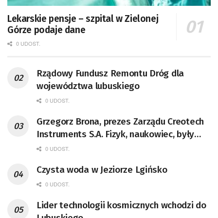
Lekarskie pensje – szpital w Zielonej
Górze podaje dane
0 UDOST.
Rządowy Fundusz Remontu Dróg dla
województwa lubuskiego
0 UDOST.
Grzegorz Brona, prezes Zarządu Creotech
Instruments S.A. Fizyk, naukowiec, były
pracownik CERN w Genewie,
0 UDOST.
przedsiębiorca i nauczyciel akademicki,
Czysta woda w Jeziorze Lgińsko
doktor habilitowany nauk fizycznych,
koordynator Rady Sektorowej ds.
0 UDOST.
Kompetencji Przemysłu Lotniczo-
Lider technologii kosmicznych wchodzi do
Kosmicznego oraz członek Komitetu
Lubuskiego