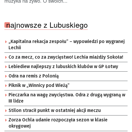
muzyka na żywo. O swoich...
najnowsze z Lubuskiego
„Kapitalna rekacja zespołu” – wypowiedzi po wygranej
Lechii
Co za mecz, co za zwycięstwo! Lechia miażdży Sokoła!
Lebiediew najlepszy z lubuskich klubów w GP Łotwy
Odra na remis z Polonią
Piknik w „Winnicy pod Wieżą”
Pieczarka na wagę zwycięstwa. Odra z drugą wygraną w
III lidze
Stilon stracił punkt w ostatniej akcji meczu
Zorza Ochla udanie rozpoczęła sezon w klasie
okręgowej