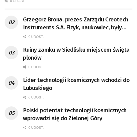
0 UDOST.
Grzegorz Brona, prezes Zarządu Creotech
Instruments S.A. Fizyk, naukowiec, były
pracownik CERN w Genewie,
0 UDOST.
przedsiębiorca i nauczyciel akademicki,
Ruiny zamku w Siedlisku miejscem święta
doktor habilitowany nauk fizycznych,
plonów
koordynator Rady Sektorowej ds.
Kompetencji Przemysłu Lotniczo-
0 UDOST.
Kosmicznego oraz członek Komitetu
Lider technologii kosmicznych wchodzi do
Badań Kosmicznych i Satelitarnych PAN.
Lubuskiego
0 UDOST.
Polski potentat technologii kosmicznych
wprowadzi się do Zielonej Góry
0 UDOST.