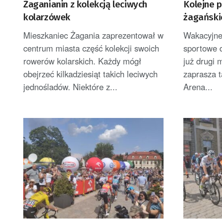
Żaganianin z kolekcją leciwych
Kolejne 
kolarzówek
żagański
Mieszkaniec Żagania zaprezentował w
Wakacyjne 
centrum miasta część kolekcji swoich
sportowe d
rowerów kolarskich. Każdy mógł
już drugi 
obejrzeć kilkadziesiąt takich leciwych
zaprasza 
jednośladów. Niektóre z...
Arena...