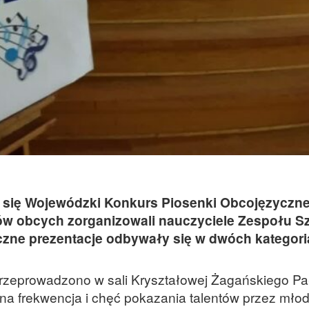
ł się Wojewódzki Konkurs Piosenki Obcojęzyczne
ów obcych zorganizowali nauczyciele Zespołu S
czne prezentacje odbywały się w dwóch kategori
rzeprowadzono w sali Kryształowej Żagańskiego Pa
czna frekwencja i chęć pokazania talentów przez młod