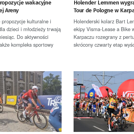
propozycje wakacyjne
Holender Lemmen wygra
ej Areny
Tour de Pologne w Karpa
został liderem
propozycje kulturalne i
Holenderski kolarz Bart L
la dzieci i młodzieży trwają
ekipy Visma-Lease a Bike 
miesiąc. Do aktywności
Karpaczu rozegrany z pertu
także kompleks sportowy
skrócony czwarty etap wyśc