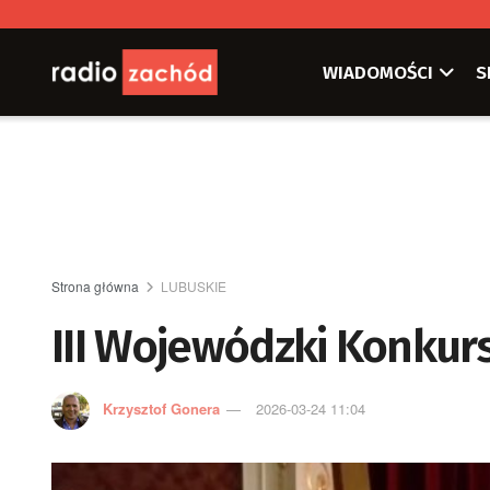
WIADOMOŚCI
S
Strona główna
LUBUSKIE
III Wojewódzki Konkur
Krzysztof Gonera
2026-03-24 11:04