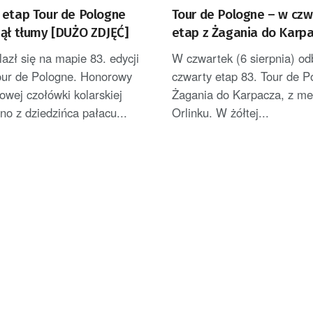
 etap Tour de Pologne
Tour de Pologne – w cz
nął tłumy [DUŻO ZDJĘĆ]
etap z Żagania do Karp
azł się na mapie 83. edycji
W czwartek (6 sierpnia) od
our de Pologne. Honorowy
czwarty etap 83. Tour de P
towej czołówki kolarskiej
Żagania do Karpacza, z me
o z dziedzińca pałacu...
Orlinku. W żółtej...