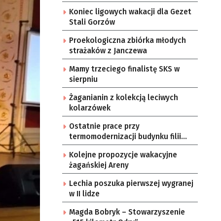
Koniec ligowych wakacji dla Gezet
Stali Gorzów
Proekologiczna zbiórka młodych
strażaków z Janczewa
Mamy trzeciego finalistę SKS w
sierpniu
Żaganianin z kolekcją leciwych
kolarzówek
Ostatnie prace przy
termomodernizacji budynku filii
żarskiego przedszkola Bajka
Kolejne propozycje wakacyjne
żagańskiej Areny
Lechia poszuka pierwszej wygranej
w II lidze
Magda Bobryk – Stowarzyszenie