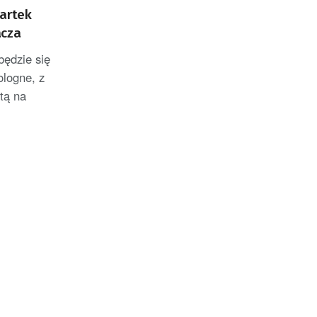
wartek
acza
będzie się
ologne, z
tą na