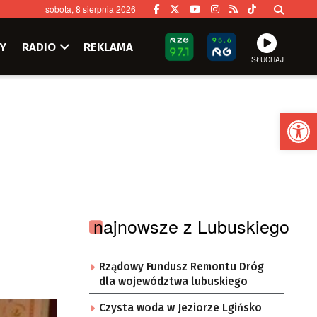
sobota, 8 sierpnia 2026
Y
RADIO
REKLAMA
SŁUCHAJ
Ot
najnowsze z Lubuskiego
Rządowy Fundusz Remontu Dróg
dla województwa lubuskiego
Czysta woda w Jeziorze Lgińsko