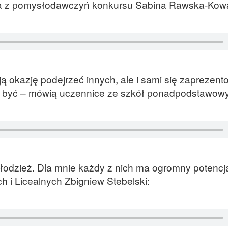
a z pomysłodawczyń konkursu Sabina Rawska-Kowa
ą okazję podejrzeć innych, ale i sami się zaprezent
siaj być – mówią uczennice ze szkół ponadpodstawow
odzież. Dla mnie każdy z nich ma ogromny potencj
h i Licealnych Zbigniew Stebelski: