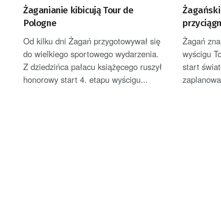
Żaganianie kibicują Tour de
Żagański
Pologne
przyciąg
Od kilku dni Żagań przygotowywał się
Żagań znal
do wielkiego sportowego wydarzenia.
wyścigu T
Z dziedzińca pałacu książęcego ruszył
start świa
honorowy start 4. etapu wyścigu...
zaplanowan