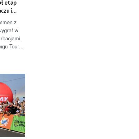
ł etap
czu i
emmen z
wygrał w
rbacjami,
igu Tour...