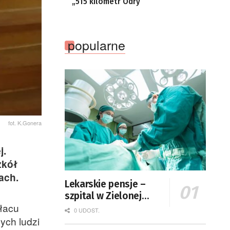
„515 kilometr Odry”
popularne
fot. K.Gonera
j.
zkół
ach.
Lekarskie pensje –
szpital w Zielonej
łacu
Górze podaje dane
0 UDOST.
ych ludzi