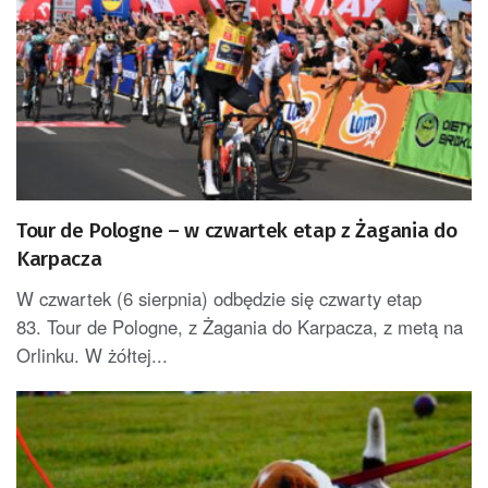
Tour de Pologne – w czwartek etap z Żagania do
Karpacza
W czwartek (6 sierpnia) odbędzie się czwarty etap
83. Tour de Pologne, z Żagania do Karpacza, z metą na
Orlinku. W żółtej...