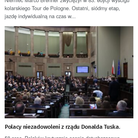
Niemiec Marco Brenner zwyciężył w 83. edycji wyścigu
kolarskiego Tour de Pologne. Ostatni, siódmy etap,
jazdę indywidualną na czas w...
Polacy niezadowoleni z rządu Donalda Tuska.