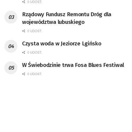
remont unikatowego Tr5-65
0 UDOST.
Rządowy Fundusz Remontu Dróg dla
województwa lubuskiego
0 UDOST.
Czysta woda w Jeziorze Lgińsko
0 UDOST.
W Świebodzinie trwa Fosa Blues Festiwal
0 UDOST.