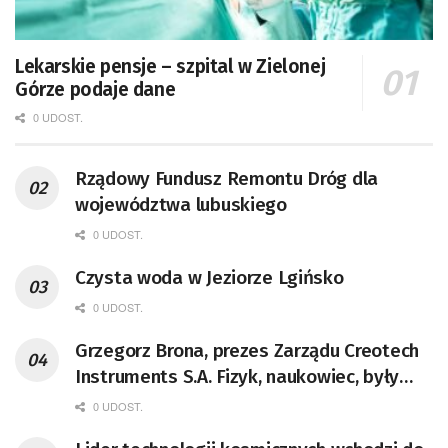
Lekarskie pensje – szpital w Zielonej
Górze podaje dane
0 UDOST.
Rządowy Fundusz Remontu Dróg dla
województwa lubuskiego
0 UDOST.
Czysta woda w Jeziorze Lgińsko
0 UDOST.
Grzegorz Brona, prezes Zarządu Creotech
Instruments S.A. Fizyk, naukowiec, były
pracownik CERN w Genewie,
0 UDOST.
przedsiębiorca i nauczyciel akademicki,