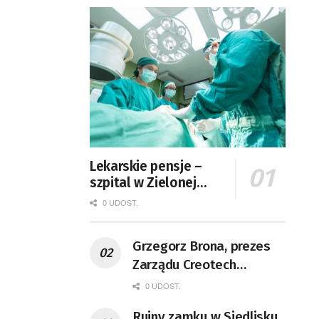
Lekarskie pensje –
szpital w Zielonej
Górze podaje dane
0 UDOST.
Grzegorz Brona, prezes
Zarządu Creotech
Instruments S.A. Fizyk,
0 UDOST.
naukowiec, były
Ruiny zamku w Siedlisku