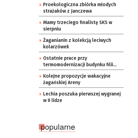
Proekologiczna zbiórka młodych
strażaków z Janczewa
Mamy trzeciego finalistę SKS w
sierpniu
Żaganianin z kolekcją leciwych
kolarzówek
Ostatnie prace przy
termomodernizacji budynku filii
żarskiego przedszkola Bajka
Kolejne propozycje wakacyjne
żagańskiej Areny
Lechia poszuka pierwszej wygranej
w II lidze
popularne