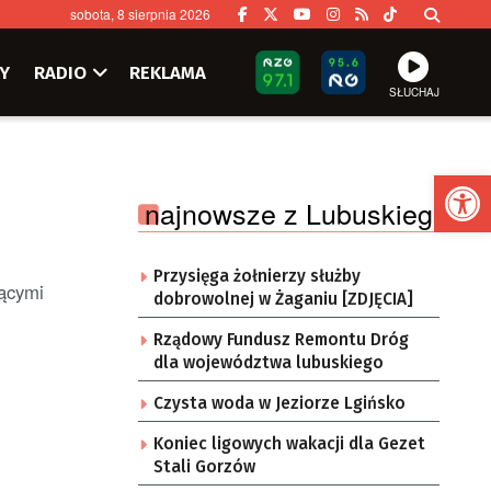
sobota, 8 sierpnia 2026
Y
RADIO
REKLAMA
SŁUCHAJ
Ot
najnowsze z Lubuskiego
Przysięga żołnierzy służby
jącymi
dobrowolnej w Żaganiu [ZDJĘCIA]
Rządowy Fundusz Remontu Dróg
dla województwa lubuskiego
Czysta woda w Jeziorze Lgińsko
Koniec ligowych wakacji dla Gezet
Stali Gorzów