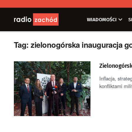
WIADOMOŚCI
S
Tag:
zielonogórska inauguracja g
Zielonogórsk
Inflacja, strat
konfliktami mil