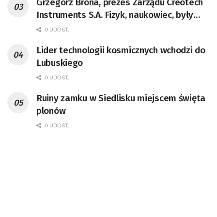
Grzegorz Brona, prezes Zarządu Creotech
Instruments S.A. Fizyk, naukowiec, były
pracownik CERN w Genewie,
0 UDOST.
przedsiębiorca i nauczyciel akademicki,
Lider technologii kosmicznych wchodzi do
doktor habilitowany nauk fizycznych,
Lubuskiego
koordynator Rady Sektorowej ds.
Kompetencji Przemysłu Lotniczo-
0 UDOST.
Kosmicznego oraz członek Komitetu
Ruiny zamku w Siedlisku miejscem święta
Badań Kosmicznych i Satelitarnych PAN.
plonów
0 UDOST.