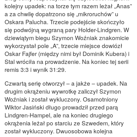
kolejny upadek: na torze tym razem leżał „Anas”
a za chwilę dopatrzono się „mikroruchów” u
Oskara Palucha. Trzecie podejście skończyło
się podwójną wygraną pary Holder-Lindgren. W
dziewiątym biegu Szymon Woźniak znakomicie
wykorzystał pole „A”, trzecie miejsce dowiózł
Oskar Fajfer (między nimi był Dominik Kubera) i
Stal wróciła na prowadzenie. Na koniec tej serii
remis 3:3 i wynik 31:29.
Czwartą serię otworzył – a jakże – upadek. Na
drugim okrążeniu wywrotkę zaliczył Szymon
Woźniak i został wykluczony. Osamotniony
Wiktor Jasiński długo prowadził przed parą
Lindgren-Hampel, ale na koniec drugiego
okrążenia leżał po starciu ze Szwedem, który
został wykluczony. Dwuosobowa kolejna