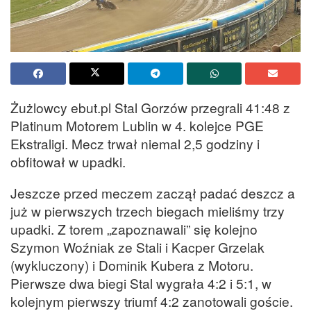
Żużlowcy ebut.pl Stal Gorzów przegrali 41:48 z
Platinum Motorem Lublin w 4. kolejce PGE
Ekstraligi. Mecz trwał niemal 2,5 godziny i
obfitował w upadki.
Jeszcze przed meczem zaczął padać deszcz a
już w pierwszych trzech biegach mieliśmy trzy
upadki. Z torem „zapoznawali” się kolejno
Szymon Woźniak ze Stali i Kacper Grzelak
(wykluczony) i Dominik Kubera z Motoru.
Pierwsze dwa biegi Stal wygrała 4:2 i 5:1, w
kolejnym pierwszy triumf 4:2 zanotowali goście.