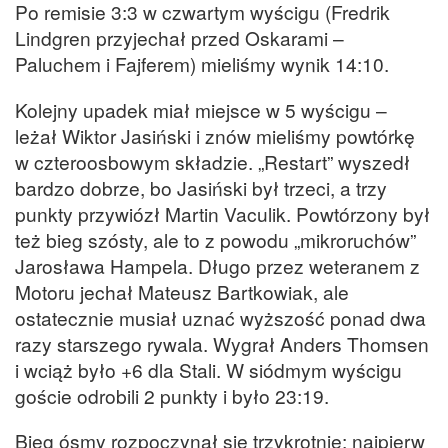
Po remisie 3:3 w czwartym wyścigu (Fredrik
Lindgren przyjechał przed Oskarami –
Paluchem i Fajferem) mieliśmy wynik 14:10.
Kolejny upadek miał miejsce w 5 wyścigu –
leżał Wiktor Jasiński i znów mieliśmy powtórkę
w czteroosbowym składzie. „Restart” wyszedł
bardzo dobrze, bo Jasiński był trzeci, a trzy
punkty przywiózł Martin Vaculik. Powtórzony był
też bieg szósty, ale to z powodu „mikroruchów”
Jarosława Hampela. Długo przez weteranem z
Motoru jechał Mateusz Bartkowiak, ale
ostatecznie musiał uznać wyższość ponad dwa
razy starszego rywala. Wygrał Anders Thomsen
i wciąż było +6 dla Stali. W siódmym wyścigu
goście odrobili 2 punkty i było 23:19.
Bieg ósmy rozpoczynał się trzykrotnie: najpierw