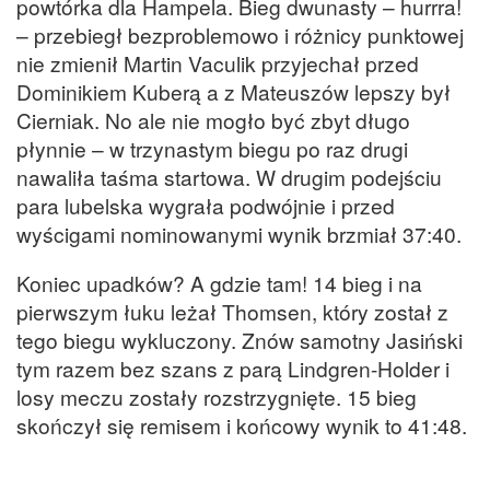
powtórka dla Hampela. Bieg dwunasty – hurrra!
– przebiegł bezproblemowo i różnicy punktowej
nie zmienił Martin Vaculik przyjechał przed
Dominikiem Kuberą a z Mateuszów lepszy był
Cierniak. No ale nie mogło być zbyt długo
płynnie – w trzynastym biegu po raz drugi
nawaliła taśma startowa. W drugim podejściu
para lubelska wygrała podwójnie i przed
wyścigami nominowanymi wynik brzmiał 37:40.
Koniec upadków? A gdzie tam! 14 bieg i na
pierwszym łuku leżał Thomsen, który został z
tego biegu wykluczony. Znów samotny Jasiński
tym razem bez szans z parą Lindgren-Holder i
losy meczu zostały rozstrzygnięte. 15 bieg
skończył się remisem i końcowy wynik to 41:48.