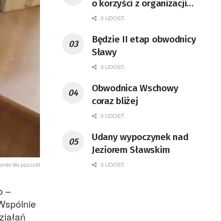
o korzyści z organizacji
mety Tour de Pologne
0 UDOST.
Będzie II etap obwodnicy
Sławy
0 UDOST.
Obwodnica Wschowy
coraz bliżej
0 UDOST.
Udany wypoczynek nad
Jeziorem Sławskim
0 UDOST.
omki dla pszczół
o –
Wspólnie
ziałań