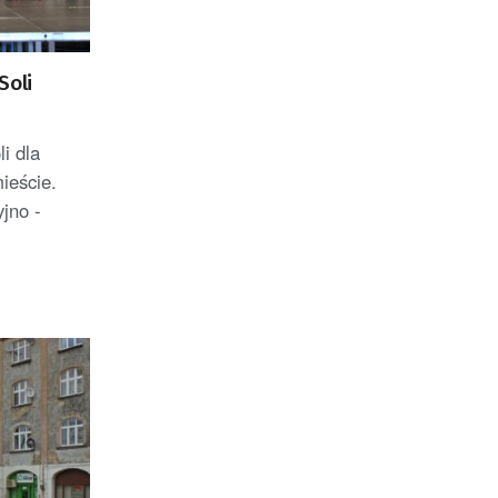
Soli
i dla
ieście.
yjno -