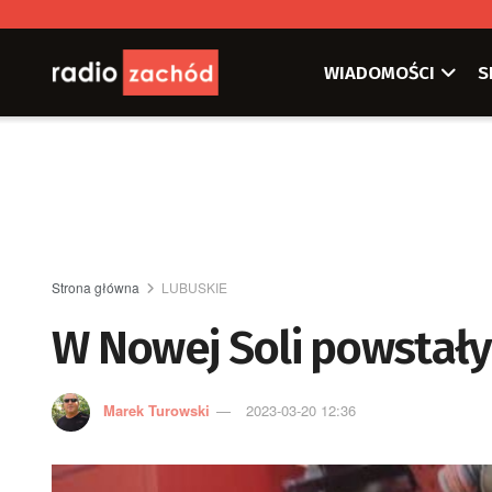
WIADOMOŚCI
S
Strona główna
LUBUSKIE
W Nowej Soli powstał
Marek Turowski
2023-03-20 12:36