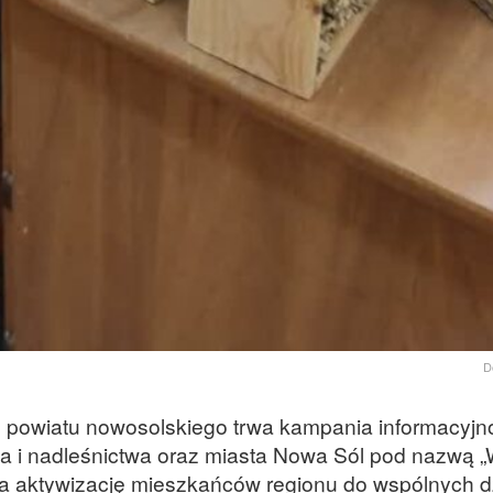
D
ie powiatu nowosolskiego trwa kampania informacyjn
a i nadleśnictwa oraz miasta Nowa Sól pod nazwą „
na aktywizację mieszkańców regionu do wspólnych d