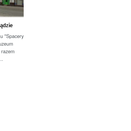
ądzie
lu "Spacery
Muzeum
m razem
..