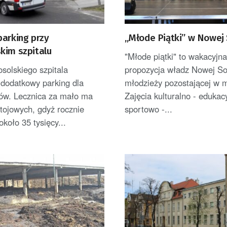
parking przy
„Młode Piątki” w Nowej 
kim szpitalu
"Młode piątki" to wakacyjna
solskiego szpitala
propozycja władz Nowej Sol
 dodatkowy parking dla
młodzieży pozostającej w m
w. Lecznica za mało ma
Zajęcia kulturalno - edukac
tojowych, gdyż rocznie
sportowo -...
około 35 tysięcy...