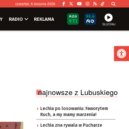
czwartek, 6 sierpnia 2026
Y
RADIO
REKLAMA
SŁUCHAJ
Ot
najnowsze z Lubuskiego
Lechia po losowaniu: Faworytem
Ruch, a my mamy marzenia!
Lechia zna rywala w Pucharze