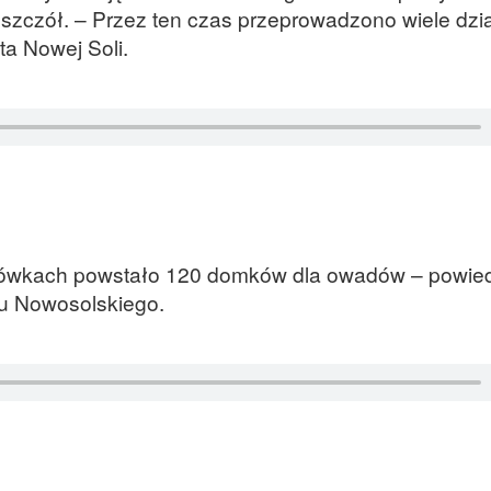
szczół. – Przez ten czas przeprowadzono wiele dzi
a Nowej Soli.
cówkach powstało 120 domków dla owadów – powied
u Nowosolskiego.