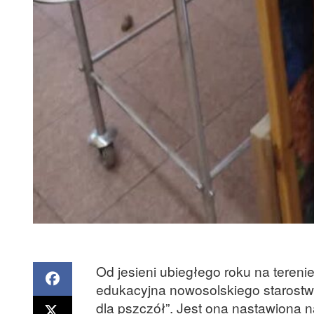
Od jesieni ubiegłego roku na teren
edukacyjna nowosolskiego starostw
dla pszczół”. Jest ona nastawiona 