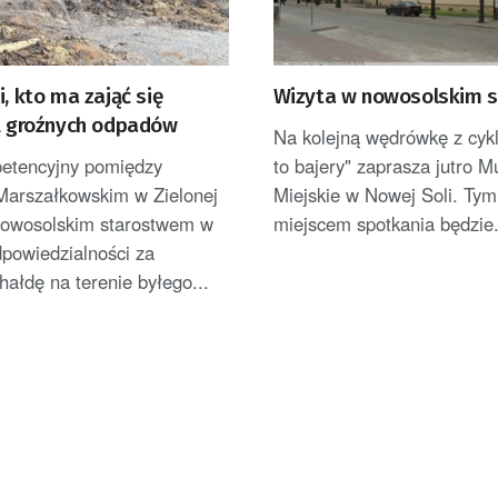
i, kto ma zająć się
Wizyta w nowosolskim s
ją groźnych odpadów
Na kolejną wędrówkę z cyk
etencyjny pomiędzy
to bajery" zaprasza jutro 
arszałkowskim w Zielonej
Miejskie w Nowej Soli. Ty
nowosolskim starostwem w
miejscem spotkania będzie.
powiedzialności za
hałdę na terenie byłego...