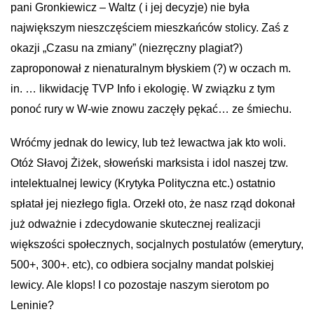
pani Gronkiewicz – Waltz ( i jej decyzje) nie była
największym nieszczęściem mieszkańców stolicy. Zaś z
okazji „Czasu na zmiany” (niezręczny plagiat?)
zaproponował z nienaturalnym błyskiem (?) w oczach m.
in. … likwidację TVP Info i ekologię. W związku z tym
ponoć rury w W-wie znowu zaczęły pękać… ze śmiechu.
Wróćmy jednak do lewicy, lub też lewactwa jak kto woli.
Otóż Słavoj Żiżek, słoweński marksista i idol naszej tzw.
intelektualnej lewicy (Krytyka Polityczna etc.) ostatnio
spłatał jej niezłego figla. Orzekł oto, że nasz rząd dokonał
już odważnie i zdecydowanie skutecznej realizacji
większości społecznych, socjalnych postulatów (emerytury,
500+, 300+. etc), co odbiera socjalny mandat polskiej
lewicy. Ale klops! I co pozostaje naszym sierotom po
Leninie?