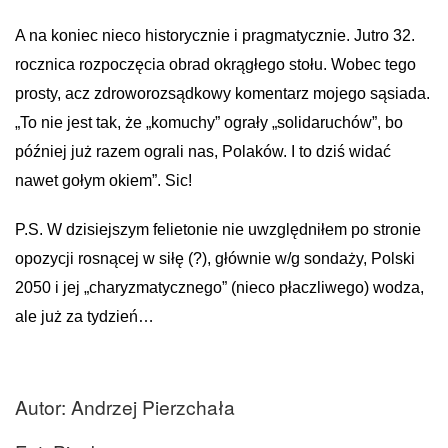
A na koniec nieco historycznie i pragmatycznie. Jutro 32.
rocznica rozpoczęcia obrad okrągłego stołu. Wobec tego
prosty, acz zdroworozsądkowy komentarz mojego sąsiada.
„To nie jest tak, że „komuchy” ograły „solidaruchów”, bo
później już razem ograli nas, Polaków. I to dziś widać
nawet gołym okiem”. Sic!
P.S. W dzisiejszym felietonie nie uwzględniłem po stronie
opozycji rosnącej w siłę (?), głównie w/g sondaży, Polski
2050 i jej „charyzmatycznego” (nieco płaczliwego) wodza,
ale już za tydzień…
Autor: Andrzej Pierzchała