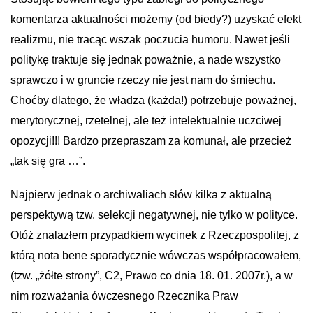
komentarza aktualności możemy (od biedy?) uzyskać efekt
realizmu, nie tracąc wszak poczucia humoru. Nawet jeśli
politykę traktuje się jednak poważnie, a nade wszystko
sprawczo i w gruncie rzeczy nie jest nam do śmiechu.
Choćby dlatego, że władza (każda!) potrzebuje poważnej,
merytorycznej, rzetelnej, ale też intelektualnie uczciwej
opozycji!!! Bardzo przepraszam za komunał, ale przecież
„tak się gra …”.
Najpierw jednak o archiwaliach słów kilka z aktualną
perspektywą tzw. selekcji negatywnej, nie tylko w polityce.
Otóż znalazłem przypadkiem wycinek z Rzeczpospolitej, z
którą nota bene sporadycznie wówczas współpracowałem,
(tzw. „żółte strony”, C2, Prawo co dnia 18. 01. 2007r.), a w
nim rozważania ówczesnego Rzecznika Praw