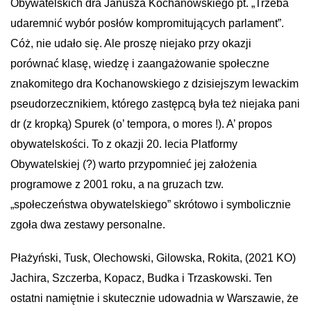
Obywatelskich dra Janusza Kochanowskiego pt. „Trzeba
udaremnić wybór posłów kompromitujących parlament”.
Cóż, nie udało się. Ale proszę niejako przy okazji
porównać klasę, wiedzę i zaangażowanie społeczne
znakomitego dra Kochanowskiego z dzisiejszym lewackim
pseudorzecznikiem, którego zastępcą była też niejaka pani
dr (z kropką) Spurek (o’ tempora, o mores !). A’ propos
obywatelskości. To z okazji 20. lecia Platformy
Obywatelskiej (?) warto przypomnieć jej założenia
programowe z 2001 roku, a na gruzach tzw.
„społeczeństwa obywatelskiego” skrótowo i symbolicznie
zgoła dwa zestawy personalne.
Płażyński, Tusk, Olechowski, Gilowska, Rokita, (2021 KO)
Jachira, Szczerba, Kopacz, Budka i Trzaskowski. Ten
ostatni namiętnie i skutecznie udowadnia w Warszawie, że