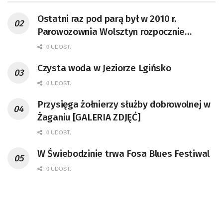
Ostatni raz pod parą był w 2010 r.
Parowozownia Wolsztyn rozpocznie
remont unikatowego Tr5-65
0 UDOST.
Czysta woda w Jeziorze Lgińsko
0 UDOST.
Przysięga żołnierzy służby dobrowolnej w
Żaganiu [GALERIA ZDJĘĆ]
0 UDOST.
W Świebodzinie trwa Fosa Blues Festiwal
0 UDOST.