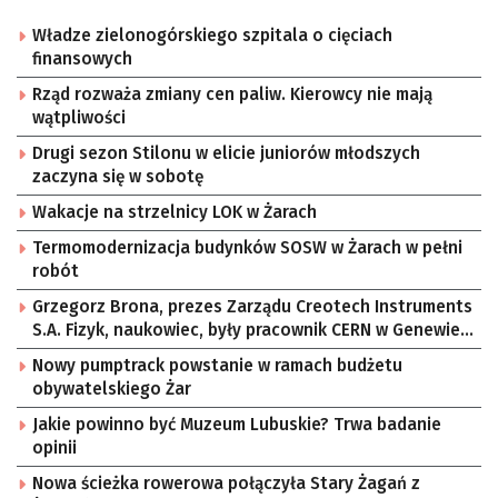
Władze zielonogórskiego szpitala o cięciach
finansowych
Rząd rozważa zmiany cen paliw. Kierowcy nie mają
wątpliwości
Drugi sezon Stilonu w elicie juniorów młodszych
zaczyna się w sobotę
Wakacje na strzelnicy LOK w Żarach
Termomodernizacja budynków SOSW w Żarach w pełni
robót
Grzegorz Brona, prezes Zarządu Creotech Instruments
S.A. Fizyk, naukowiec, były pracownik CERN w Genewie,
przedsiębiorca i nauczyciel akademicki, doktor
Nowy pumptrack powstanie w ramach budżetu
habilitowany nauk fizycznych, koordynator Rady
obywatelskiego Żar
Sektorowej ds. Kompetencji Przemysłu Lotniczo-
Kosmicznego oraz członek Komitetu Badań
Jakie powinno być Muzeum Lubuskie? Trwa badanie
Kosmicznych i Satelitarnych PAN.
opinii
Nowa ścieżka rowerowa połączyła Stary Żagań z