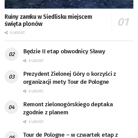
Ruiny zamku w Siedlisku miejscem
święta plonów
0 UDOST.
Będzie II etap obwodnicy Sławy
0 UDOST.
Prezydent Zielonej Góry o korzyści z
organizacji mety Tour de Pologne
0 UDOST.
Remont zielonogórskiego deptaka
zgodnie z planem
0 UDOST.
Tour de Pologne – w czwartek etap z