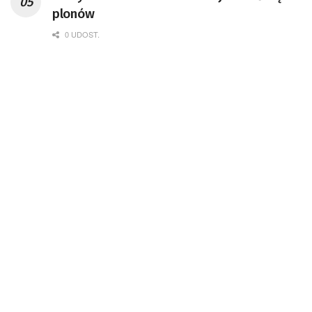
Badań Kosmicznych i Satelitarnych PAN.
plonów
0 UDOST.