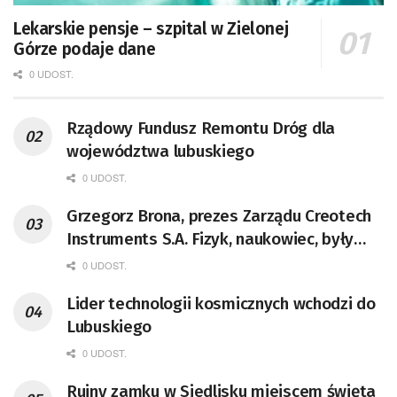
Lekarskie pensje – szpital w Zielonej
Górze podaje dane
0 UDOST.
Rządowy Fundusz Remontu Dróg dla
województwa lubuskiego
0 UDOST.
Grzegorz Brona, prezes Zarządu Creotech
Instruments S.A. Fizyk, naukowiec, były
pracownik CERN w Genewie,
0 UDOST.
przedsiębiorca i nauczyciel akademicki,
Lider technologii kosmicznych wchodzi do
doktor habilitowany nauk fizycznych,
Lubuskiego
koordynator Rady Sektorowej ds.
Kompetencji Przemysłu Lotniczo-
0 UDOST.
Kosmicznego oraz członek Komitetu
Ruiny zamku w Siedlisku miejscem święta