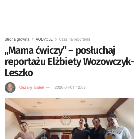
Strona główna
AUDYCJE
Czas na reporterki
„Mama ćwiczy” – posłuchaj
reportażu Elżbiety Wozowczyk-
Leszko
Cezary Galek
2026-04-01 12:03