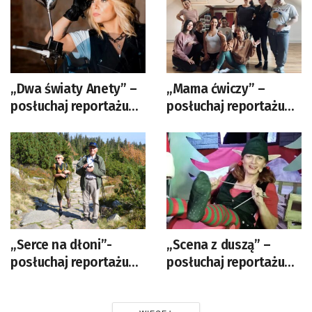
„Dwa światy Anety” –
„Mama ćwiczy” –
posłuchaj reportażu
posłuchaj reportażu
Moniki Bartkowicz-
Elżbiety Wozowczyk-
Krzysztof
Leszko
„Serce na dłoni”-
„Scena z duszą” –
posłuchaj reportażu
posłuchaj reportażu
Izabeli Patek
Moniki Bartkowicz-
Krzysztof