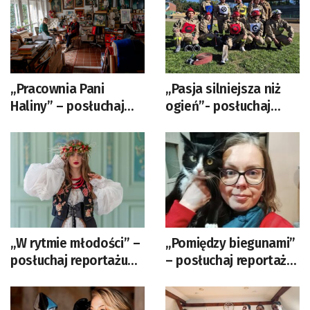
„Pracownia Pani
„Pasja silniejsza niż
Haliny” – posłuchaj
ogień”- posłuchaj
reportażu Elżbiety
reportażu Moniki
Wozowczyk-Leszko
Bartkowicz-Krzysztof
„W rytmie młodości” –
„Pomiędzy biegunami”
posłuchaj reportażu
– posłuchaj reportażu
Izabeli Patek
Elżbiety Wozowczyk-
Leszko