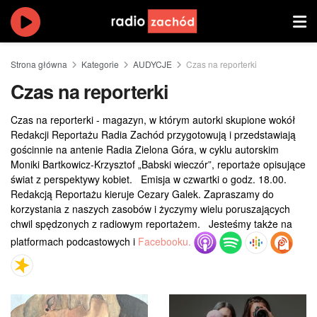
Strona główna
Kategorie
AUDYCJE
Czas na reporterki
Czas na reporterki
Czas na reporterki - magazyn, w którym autorki skupione wokół
Redakcji Reportażu Radia Zachód przygotowują i przedstawiają
gościnnie na antenie Radia Zielona Góra, w cyklu autorskim
Moniki Bartkowicz-Krzysztof „Babski wieczór”, reportaże opisujące
świat z perspektywy kobiet.
Emisja w czwartki o godz. 18.00.
Redakcją Reportażu kieruje Cezary Galek. Zapraszamy do
korzystania z naszych zasobów i życzymy wielu poruszających
chwil spędzonych z radiowym reportażem.
Jesteśmy także na
platformach podcastowych i
Facebooku
.