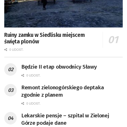
Ruiny zamku w Siedlisku miejscem
święta plonów
0 UDOST.
Będzie II etap obwodnicy Sławy
0 UDOST.
Remont zielonogórskiego deptaka
zgodnie z planem
0 UDOST.
Lekarskie pensje – szpital w Zielonej
Górze podaje dane