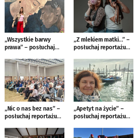
„Wszystkie barwy
„Z mlekiem matki…” –
prawa” – posłuchaj
posłuchaj reportażu
reportażu Izabeli
Elżbiety Wozowczyk-
Patek
Leszko
„Nic o nas bez nas” –
„Apetyt na życie” –
posłuchaj reportażu
posłuchaj reportażu
Moniki Bartkowicz-
Izabeli Patek
Krzysztof