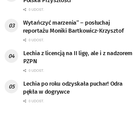
Polska Przyszłości
0 UDOST.
Wytańczyć marzenia” – posłuchaj
reportażu Moniki Bartkowicz-Krzysztof
0 UDOST.
Lechia z licencją na II ligę, ale i z nadzorem
PZPN
0 UDOST.
Lechia po roku odzyskała puchar! Odra
pękła w dogrywce
0 UDOST.