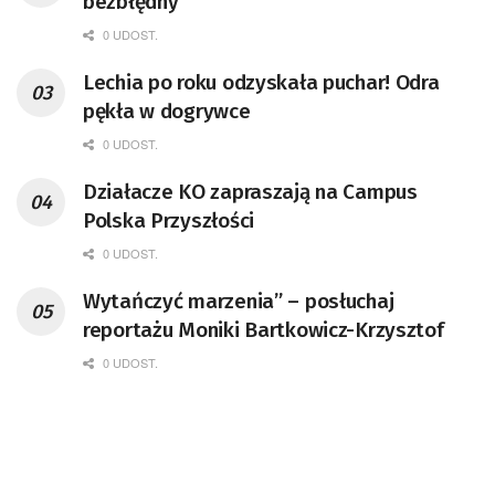
bezbłędny
0 UDOST.
Lechia po roku odzyskała puchar! Odra
pękła w dogrywce
0 UDOST.
Działacze KO zapraszają na Campus
Polska Przyszłości
0 UDOST.
Wytańczyć marzenia” – posłuchaj
reportażu Moniki Bartkowicz-Krzysztof
0 UDOST.