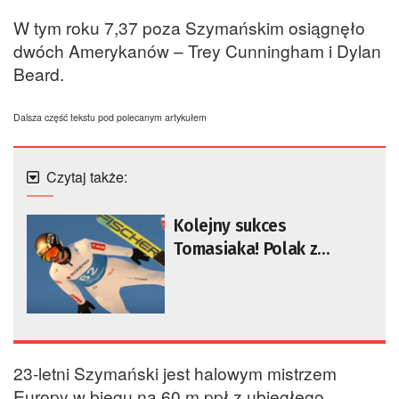
W tym roku 7,37 poza Szymańskim osiągnęło
dwóch Amerykanów – Trey Cunningham i Dylan
Beard.
Dalsza część tekstu pod polecanym artykułem
Czytaj także:
Kolejny sukces
Tomasiaka! Polak z
medalem mistrzostw
świata juniorów
23-letni Szymański jest halowym mistrzem
Europy w biegu na 60 m ppł z ubiegłego