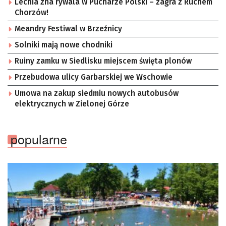
Lechia zna rywala w Pucharze Polski – zagra z Ruchem
Chorzów!
Meandry Festiwal w Brzeźnicy
Solniki mają nowe chodniki
Ruiny zamku w Siedlisku miejscem święta plonów
Przebudowa ulicy Garbarskiej we Wschowie
Umowa na zakup siedmiu nowych autobusów
elektrycznych w Zielonej Górze
popularne