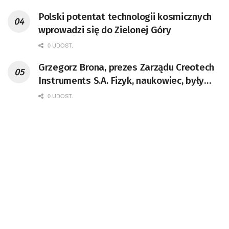
Polski potentat technologii kosmicznych
wprowadzi się do Zielonej Góry
0 UDOST.
Grzegorz Brona, prezes Zarządu Creotech
Instruments S.A. Fizyk, naukowiec, były
pracownik CERN w Genewie,
0 UDOST.
przedsiębiorca i nauczyciel akademicki,
doktor habilitowany nauk fizycznych,
koordynator Rady Sektorowej ds.
Kompetencji Przemysłu Lotniczo-
Kosmicznego oraz członek Komitetu
Badań Kosmicznych i Satelitarnych PAN.