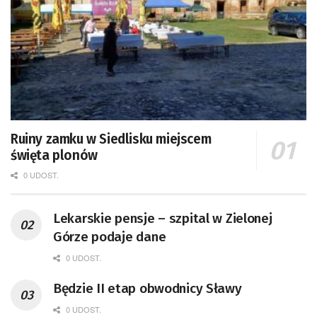
Ruiny zamku w Siedlisku miejscem
święta plonów
0 UDOST.
Lekarskie pensje – szpital w Zielonej
Górze podaje dane
0 UDOST.
Będzie II etap obwodnicy Sławy
0 UDOST.