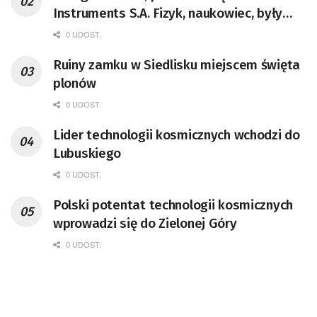
Instruments S.A. Fizyk, naukowiec, były
pracownik CERN w Genewie,
0 UDOST.
przedsiębiorca i nauczyciel akademicki,
Ruiny zamku w Siedlisku miejscem święta
doktor habilitowany nauk fizycznych,
plonów
koordynator Rady Sektorowej ds.
Kompetencji Przemysłu Lotniczo-
0 UDOST.
Kosmicznego oraz członek Komitetu
Lider technologii kosmicznych wchodzi do
Badań Kosmicznych i Satelitarnych PAN.
Lubuskiego
0 UDOST.
Polski potentat technologii kosmicznych
wprowadzi się do Zielonej Góry
0 UDOST.