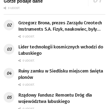
Górze podaje dane
0 UDOST.
Grzegorz Brona, prezes Zarządu Creotech
Instruments S.A. Fizyk, naukowiec, były
pracownik CERN w Genewie,
0 UDOST.
przedsiębiorca i nauczyciel akademicki,
Lider technologii kosmicznych wchodzi do
doktor habilitowany nauk fizycznych,
Lubuskiego
koordynator Rady Sektorowej ds.
Kompetencji Przemysłu Lotniczo-
0 UDOST.
Kosmicznego oraz członek Komitetu
Ruiny zamku w Siedlisku miejscem święta
Badań Kosmicznych i Satelitarnych PAN.
plonów
0 UDOST.
Rządowy Fundusz Remontu Dróg dla
województwa lubuskiego
0 UDOST.