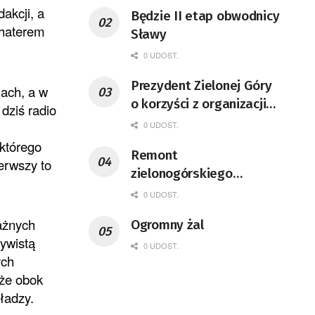
akcji, a
Będzie II etap obwodnicy
ohaterem
Sławy
0 UDOST.
Prezydent Zielonej Góry
iach, a w
o korzyści z organizacji
dziś radio
mety Tour de Pologne
0 UDOST.
 którego
Remont
ierwszy to
zielonogórskiego
deptaka zgodnie z
0 UDOST.
planem
ażnych
Ogromny żal
zywistą
0 UDOST.
ych
 że obok
władzy.