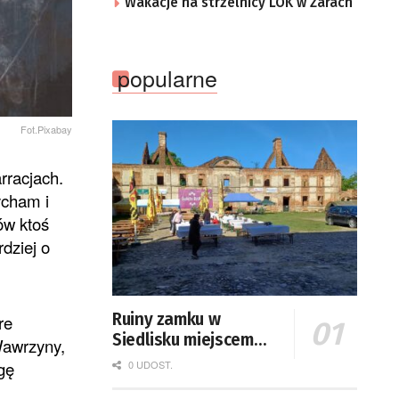
Wakacje na strzelnicy LOK w Żarach
popularne
Fot.Pixabay
rracjach.
ycham i
ów ktoś
rdziej o
Ruiny zamku w
re
Siedlisku miejscem
Wawrzyny,
święta plonów
0 UDOST.
gę