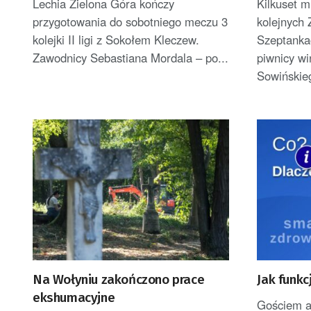
Lechia Zielona Góra kończy
Kilkuset m
przygotowania do sobotniego meczu 3
kolejnych 
kolejki II ligi z Sokołem Kleczew.
Szeptankac
Zawodnicy Sebastiana Mordala – po...
piwnicy win
Sowińskieg
Na Wołyniu zakończono prace
Jak funkc
ekshumacyjne
Gościem au