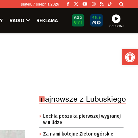
piątek, 7 sierpnia 2026
Y
RADIO
REKLAMA
SŁUCHAJ
Ot
najnowsze z Lubuskiego
Lechia poszuka pierwszej wygranej
w II lidze
Za nami kolejne Zielonogórskie