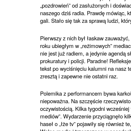
„pozdrowień” od zasłużonych i doświad
naszego dziś radia. Prawdę mówiąc, k
gali. Stało się tak za sprawą ludzi, kt
Pierwszy z nich był łaskaw zauważyć,
roku ubiegłym w „reżimowych” mediach 
nie jest już radiem, a jedynie agendą s
prokuratury i policji. Paradne! Refleksj
tekst po wyciśnięciu kalumni na nasz te
zresztą i zapewne nie ostatni raz.
Polemika z performancem bywa karko
niepoważna. Na szczę
ście rzeczywisto
oczywistością. Kilka tygodni wcześniej
mediów”. Wydarzenie przyciągnęło kilk
haseł o „łże tv” pojawiły się również 