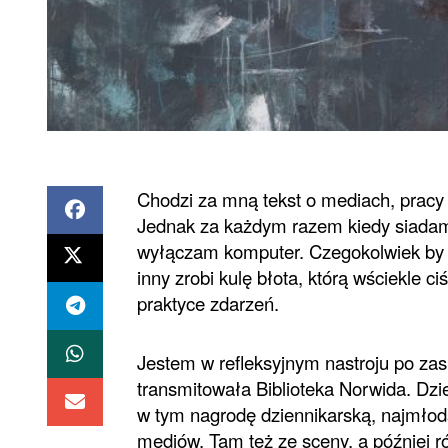
Chodzi za mną tekst o mediach, pracy w
Jednak za każdym razem kiedy siadam i
wyłączam komputer. Czegokolwiek by cz
inny zrobi kulę błota, którą wściekle ci
praktyce zdarzeń.
Jestem w refleksyjnym nastroju po za
transmitowała Biblioteka Norwida. D
w tym nagrodę dziennikarską, najmłodsz
mediów. Tam też ze sceny, a później ró