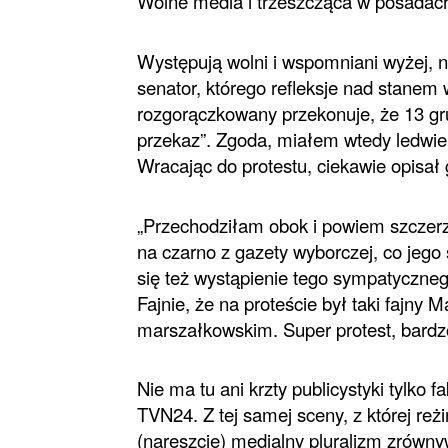
Wolne media i trzeszcząca w posadach
Występują wolni i wspomniani wyżej, ni
senator, którego refleksje nad stanem
rozgorączkowany przekonuje, że 13 g
przekaz”. Zgoda, miałem wtedy ledwie 
Wracając do protestu, ciekawie opisał 
„Przechodziłam obok i powiem szczerz
na czarno z gazety wyborczej, co jeg
się też wystąpienie tego sympatyczneg
Fajnie, że na proteście był taki fajny 
marszałkowskim. Super protest, bardz
Nie ma tu ani krzty publicystyki tylko 
TVN24. Z tej samej sceny, z której re
(nareszcie) medialny pluralizm zrów