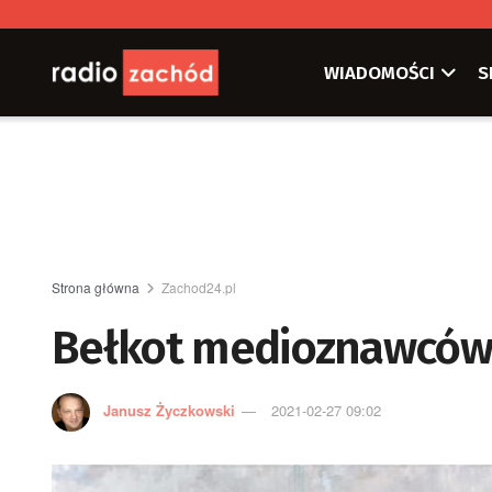
WIADOMOŚCI
S
Strona główna
Zachod24.pl
Bełkot medioznawcó
Janusz Życzkowski
2021-02-27 09:02