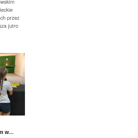
owskim
ieckie
ch przez
za jutro
ym w