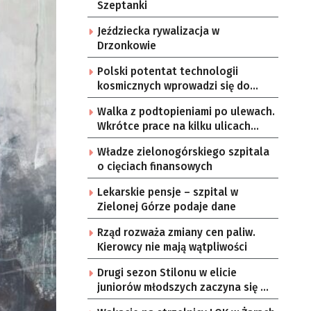
Szeptanki
Jeździecka rywalizacja w
Drzonkowie
Polski potentat technologii
kosmicznych wprowadzi się do
Zielonej Góry
Walka z podtopieniami po ulewach.
Wkrótce prace na kilku ulicach
Gorzowa
Władze zielonogórskiego szpitala
o cięciach finansowych
Lekarskie pensje – szpital w
Zielonej Górze podaje dane
Rząd rozważa zmiany cen paliw.
Kierowcy nie mają wątpliwości
Drugi sezon Stilonu w elicie
juniorów młodszych zaczyna się w
sobotę