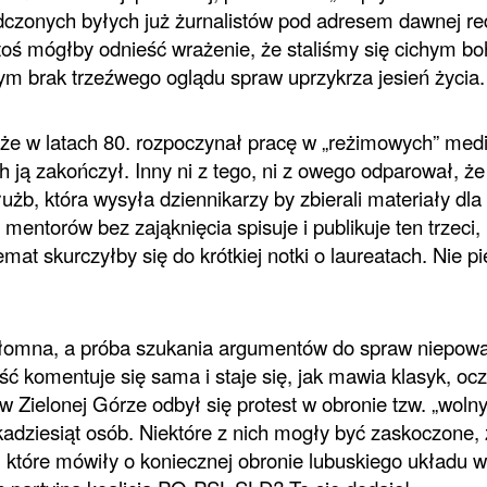
czonych byłych już żurnalistów pod adresem dawnej red
toś mógłby odnieść wrażenie, że staliśmy się cichym b
órym brak trzeźwego oglądu spraw uprzykrza jesień życia.
 że w latach 80. rozpoczynał pracę w „reżimowych” med
ją zakończył. Inny ni z tego, ni z owego odparował, że 
łużb, która wysyła dziennikarzy by zbierali materiały dla
e mentorów bez zająknięcia spisuje i publikuje ten trzeci,
mat skurczyłby się do krótkiej notki o laureatach. Nie p
łomna, a próba szukania argumentów do spraw niepow
ść komentuje się sama i staje się, jak mawia klasyk, oc
 w Zielonej Górze odbył się protest w obronie tzw. „woln
adziesiąt osób. Niektóre z nich mogły być zaskoczone,
te, które mówiły o koniecznej obronie lubuskiego układu 