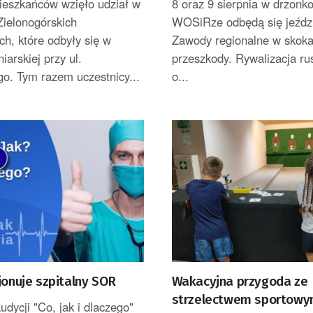
ieszkańców wzięło udział w
8 oraz 9 sierpnia w drzonk
Zielonogórskich
WOSiRze odbędą się jeźdz
h, które odbyły się w
Zawody regionalne w skoka
iarskiej przy ul.
przeszkody. Rywalizacja rus
o. Tym razem uczestnicy...
o...
jonuje szpitalny SOR
Wakacyjna przygoda ze
strzelectwem sportow
dycji "Co, jak i dlaczego"