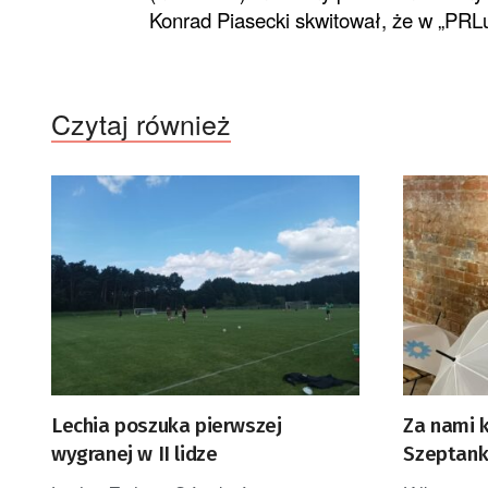
Konrad Piasecki skwito
wał, że w „PRLu,
Czytaj również
Lechia poszuka pierwszej
Za nami k
wygranej w II lidze
Szeptank