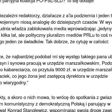
 partyjna koalicja PO-PSL-SLD? To się dodaje!
ezależni redaktorzy, działacze z a’la podziemia i jeden t
 wojennym niosą analogię do dzisiejszych czasów. W wy
rudnia władza zablokowała media wprowadzając „jedyny
kilka lat, ale polityczny pluralizm mediów PRLu to coś 
go jeden ze świadków. Tak dobrze, że cytuję w całości:
e, że najbardziej podobał mi się występ takiego pana 
o syn i synowa pracują w urzędzie marszałkowskim. Pod
o kabareciarza, co przytula 9000 zł. w urzędzie marsza
Maciek, co jego żona jest zastępcą dyrektora w urzędzie
o wiarygodny.”
fakty, a skoro o nich mowa, to wrócę do spotkania z gwia
żim komunistyczny z demokratyczną Polską i panujący w 
nywał Konrad Stanglewicz, wspominając swoją drogę za