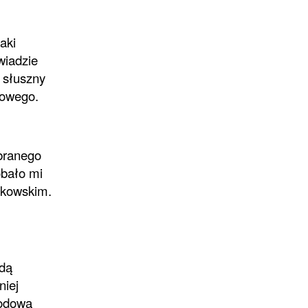
aki
wiadzie
 słuszny
nowego.
ubranego
obało mi
łkowskim.
zdą
niej
wodową