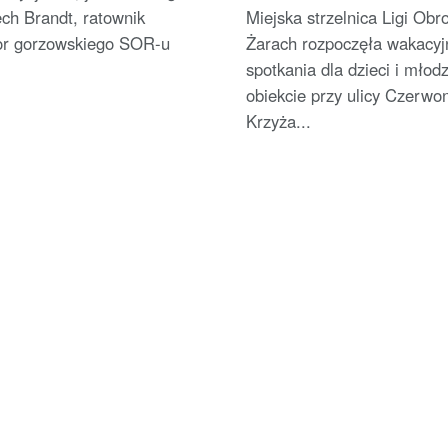
Żarach
ech Brandt, ratownik
Miejska strzelnica Ligi Obr
or gorzowskiego SOR-u
Żarach rozpoczęła wakacyj
spotkania dla dzieci i młod
obiekcie przy ulicy Czerwo
Krzyża...