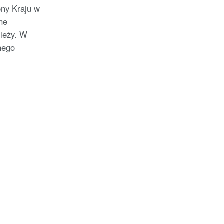
ony Kraju w
ne
zieży. W
nego