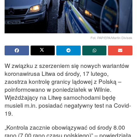
Fot. PAP/EPA/Martin Divisek
W związku z szerzeniem się nowych wariantów
koronawirusa Litwa od środy, 17 lutego,
zaostrza kontrolę granicy lądowej z Polską –
poinformowano w poniedziałek w Wilnie.
Wjeżdżający na Litwę samochodami będę
musieli m.in. posiadać negatywny test na Covid-
19.
„Kontrola zacznie obowiązywać od środy 8.00
rano (7.00 rano czasu polskiego)” – powiedziała