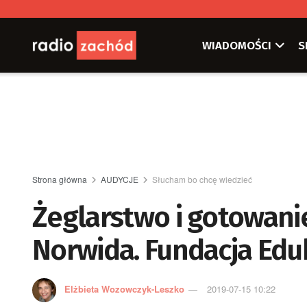
WIADOMOŚCI
S
Strona główna
AUDYCJE
Słucham bo chcę wiedzieć
Żeglarstwo i gotowanie
Norwida. Fundacja Edu
Elżbieta Wozowczyk-Leszko
2019-07-15 10:22