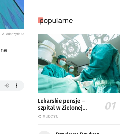
popularne
t. A. Adaszyńska
lne
Lekarskie pensje –
szpital w Zielonej
Górze podaje dane
0 UDOST.