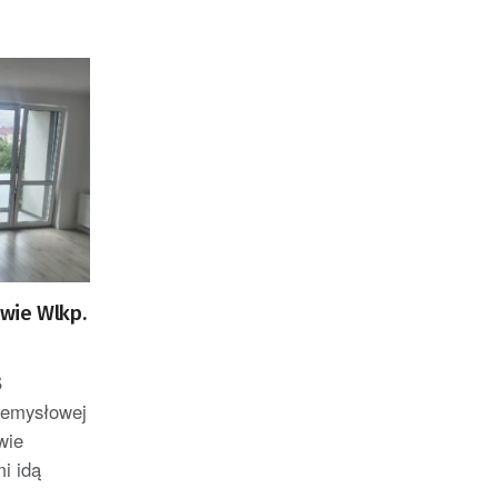
wie Wlkp.
S
zemysłowej
wie
i idą