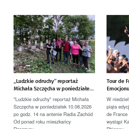
„Ludzkie odruchy” reportaż
Tour de F
Michała Szczęcha w poniedziałek
Emocjonu
po godz. 14
roli głów
"Ludzkie odruchy" reportaż Michała
W niedziel
Szczęcha w poniedziałek 10.08.2026
piąta edyc
po godz. 14 na antenie Radia Zachód
de France 
Od ponad roku mieszkańcy
wystąpi K