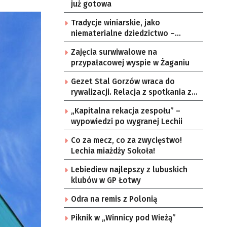
już gotowa
Tradycje winiarskie, jako
niematerialne dziedzictwo –
konsultacje i projekt
Zajęcia surwiwalowe na
przypałacowej wyspie w Żaganiu
Gezet Stal Gorzów wraca do
rywalizacji. Relacja z spotkania z
częstochowskimi lwami u nas!
„Kapitalna rekacja zespołu” –
wypowiedzi po wygranej Lechii
Co za mecz, co za zwycięstwo!
Lechia miażdży Sokoła!
Lebiediew najlepszy z lubuskich
klubów w GP Łotwy
Odra na remis z Polonią
Piknik w „Winnicy pod Wieżą”