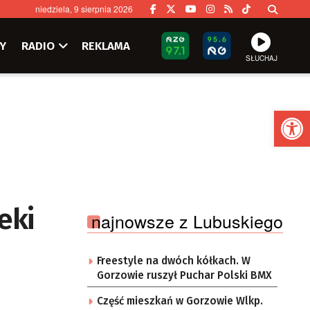
niedziela, 9 sierpnia 2026
Y
RADIO
REKLAMA
SŁUCHAJ
Ot
eki
najnowsze z Lubuskiego
Freestyle na dwóch kółkach. W
Gorzowie ruszył Puchar Polski BMX
Część mieszkań w Gorzowie Wlkp.