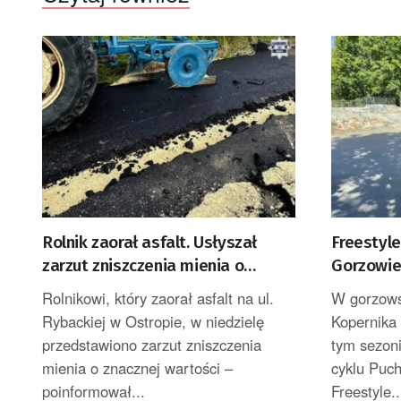
Rolnik zaorał asfalt. Usłyszał
Freestyl
zarzut zniszczenia mienia o
Gorzowie 
znacznej wartości
BMX
Rolnikowi, który zaorał asfalt na ul.
W gorzows
Rybackiej w Ostropie, w niedzielę
Kopernika
przedstawiono zarzut zniszczenia
tym sezoni
mienia o znacznej wartości –
cyklu Puc
poinformował...
Freestyle..