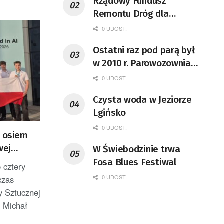
Rządowy Fundusz
Remontu Dróg dla
województwa lubuskiego
0 UDOST.
Ostatni raz pod parą był
w 2010 r. Parowozownia
Wolsztyn rozpocznie
0 UDOST.
remont unikatowego Tr5-
Czysta woda w Jeziorze
65
Lgińsko
0 UDOST.
i osiem
wej
W Świebodzinie trwa
teligencji
Fosa Blues Festiwal
 cztery
0 UDOST.
czas
 Sztucznej
P Michał