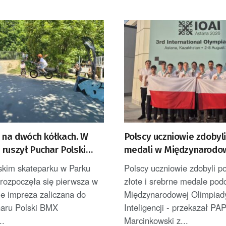
e na dwóch kółkach. W
Polscy uczniowie zdobyl
ruszył Puchar Polski
medali w Międzynarodo
Olimpiadzie Sztucznej In
kim skateparku w Parku
Polscy uczniowie zdobyli po
 rozpoczęła się pierwsza w
złote i srebrne medale pod
e impreza zaliczana do
Międzynarodowej Olimpiady
haru Polski BMX
Inteligencji - przekazał PA
..
Marcinkowski z...