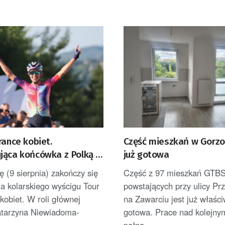
rance kobiet.
Część mieszkań w Gorzo
jąca końcówka z Polką w
już gotowa
nej
ę (9 sierpnia) zakończy się
Część z 97 mieszkań GTB
ja kolarskiego wyścigu Tour
powstających przy ulicy Pr
kobiet. W roli głównej
na Zawarciu jest już właści
atarzyna Niewiadoma-
gotowa. Prace nad kolejnym