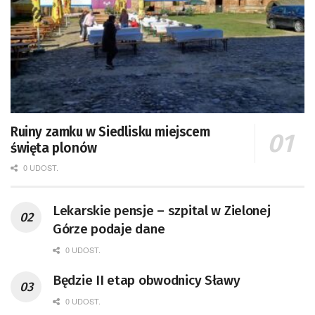
Ruiny zamku w Siedlisku miejscem
święta plonów
0 UDOST.
Lekarskie pensje – szpital w Zielonej
Górze podaje dane
0 UDOST.
Będzie II etap obwodnicy Sławy
0 UDOST.