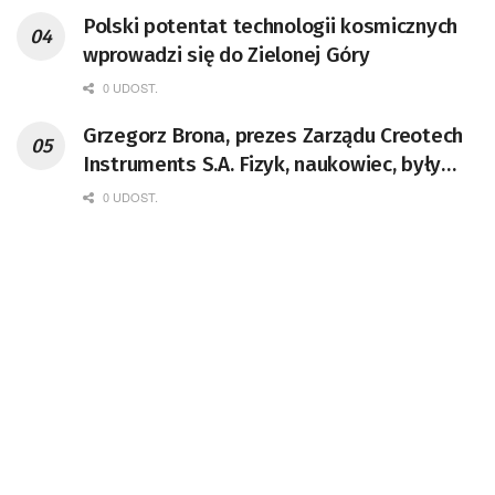
Polski potentat technologii kosmicznych
wprowadzi się do Zielonej Góry
0 UDOST.
Grzegorz Brona, prezes Zarządu Creotech
Instruments S.A. Fizyk, naukowiec, były
pracownik CERN w Genewie,
0 UDOST.
przedsiębiorca i nauczyciel akademicki,
doktor habilitowany nauk fizycznych,
koordynator Rady Sektorowej ds.
Kompetencji Przemysłu Lotniczo-
Kosmicznego oraz członek Komitetu
Badań Kosmicznych i Satelitarnych PAN.