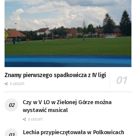
Znamy pierwszego spadkowicza z IV ligi
0 UDOST.
Czy w V LO w Zielonej Górze można
wystawić musical
0 UDOST.
Lechia przypieczętowała w Polkowicach