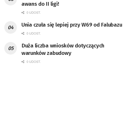
awans do II ligi!
0 UDOST.
Unia czuła się lepiej przy W69 od Falubazu
0 UDOST.
Duża liczba wniosków dotyczących
warunków zabudowy
0 UDOST.