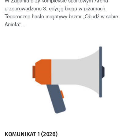
W Żaganiu przy kompleksie sportowym Arena
przeprowadzono 3. edycję biegu w piżamach.
Tegoroczne hasło inicjatywy brzmi „Obudź w sobie
Anioła”....
KOMUNIKAT 1 (2026)