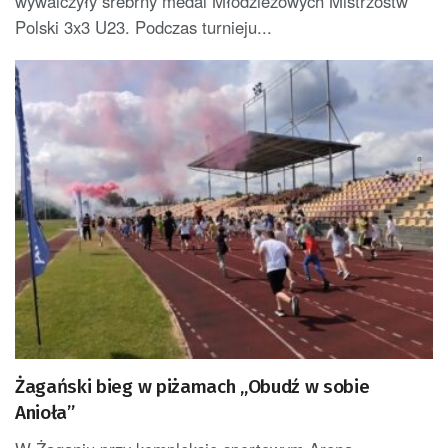
wywalczyły srebrny medal Młodzieżowych Mistrzostw
Polski 3x3 U23. Podczas turnieju...
Żagański bieg w piżamach „Obudź w sobie
Anioła”