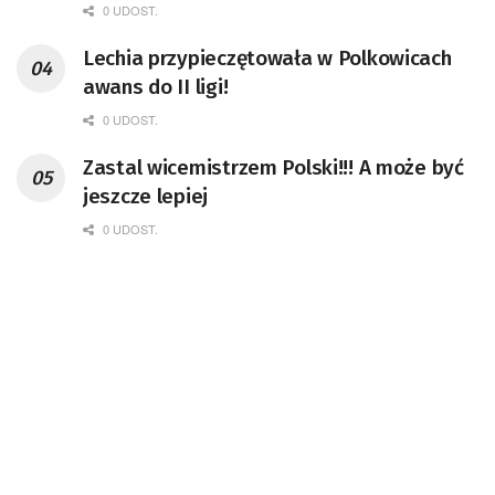
0 UDOST.
Lechia przypieczętowała w Polkowicach
awans do II ligi!
0 UDOST.
Zastal wicemistrzem Polski!!! A może być
jeszcze lepiej
0 UDOST.